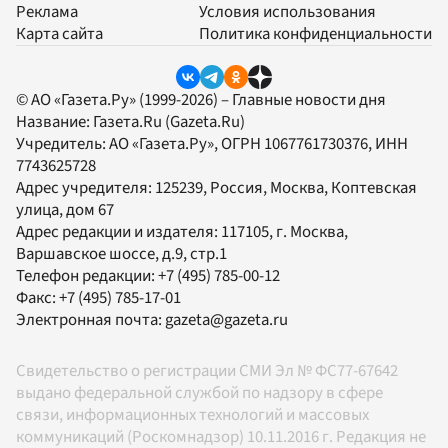
Реклама
Условия использования
Карта сайта
Политика конфиденциальности
© АО «Газета.Ру» (1999-2026) – Главные новости дня
Название:
Газета.Ru
(Gazeta.Ru)
Учредитель:
АО «Газета.Ру»
, ОГРН 1067761730376, ИНН
7743625728
Адрес учредителя: 125239, Россия, Москва, Коптевская
улица, дом 67
Адрес редакции и издателя:
117105
, г.
Москва
,
Варшавское шоссе, д.9, стр.1
Телефон редакции:
+7 (495) 785-00-12
Факс:
+7 (495) 785-17-01
Электронная почта:
gazeta@gazeta.ru
Свидетельство о регистрации СМИ Эл № ФС77-67642
выдано федеральной службой по надзору в сфере
связи, информационных технологий и массовых
коммуникаций (Роскомнадзор) 10.11.2016 г. Редакция не