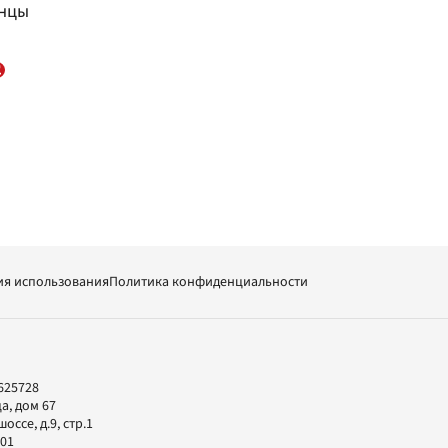
енцы
ия использования
Политика конфиденциальности
625728
а, дом 67
ссе, д.9, стр.1
-01