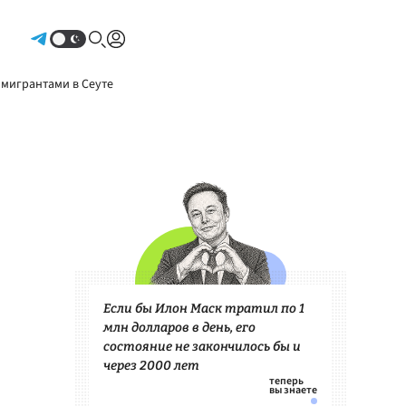
Авторизоваться
 мигрантами в Сеуте
Если бы Илон Маск тратил по 1
млн долларов в день, его
состояние не закончилось бы и
через 2000 лет