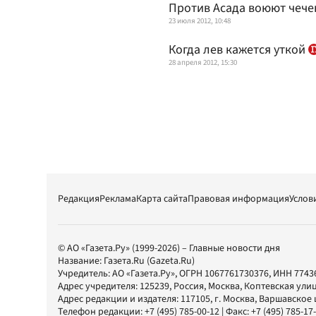
Против Асада воюют чеч
23 июля 2012, 10:48
Когда лев кажется уткой
28 апреля 2012, 15:30
Редакция
Реклама
Карта сайта
Правовая информация
Услов
© АО «Газета.Ру» (1999-2026) – Главные новости дня
Название:
Газета.Ru
(Gazeta.Ru)
Учредитель:
АО «Газета.Ру»
, ОГРН 1067761730376, ИНН 7743
Адрес учредителя: 125239, Россия, Москва, Коптевская улиц
Адрес редакции и издателя:
117105
, г.
Москва
,
Варшавское шо
Телефон редакции:
+7 (495) 785-00-12
| Факс:
+7 (495) 785-17