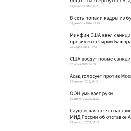
богатства свергнутого Ас
14 декабря 2024, 06:41
В сеть попали кадры из б
08 декабря 2024, 18:49
Минфин США ввел санкци
президента Сирии Башара
28 марта 2023, 15:48
США введут новые санкции
17 июня 2020, 16:59
Асад голосует против Мо
13 апреля 2016, 16:10
ООН умывает руки
16 августа 2012, 21:26
Саудовская газета настаи
МИД России об отставке 
15 августа 2012, 17:15