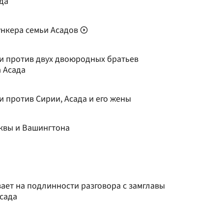
ада
ункера семьи Асадов
и против двух двоюродных братьев
 Асада
 против Сирии, Асада и его жены
сквы и Вашингтона
вает на подлинности разговора с замглавы
Асада