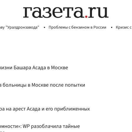
аву "Уралдронзавода"
Проблемы с бензином в России
Кризис с
жизни Башара Асада в Москве
з больницы в Москве после попытки
а на арест Асада и его приближенных
омности»: WP разоблачила тайные