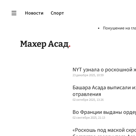
Новости
Спорт
Покушение на гл
Махер Асад
NYT узнала о роскошной 
23 декабря 2025, 10:59
Башара Асада выписали и
отравления
02 октября 2025, 13:26
Во Франции выданы ордер
02 сентября 2025, 21:13
«Роскошь под маской скр