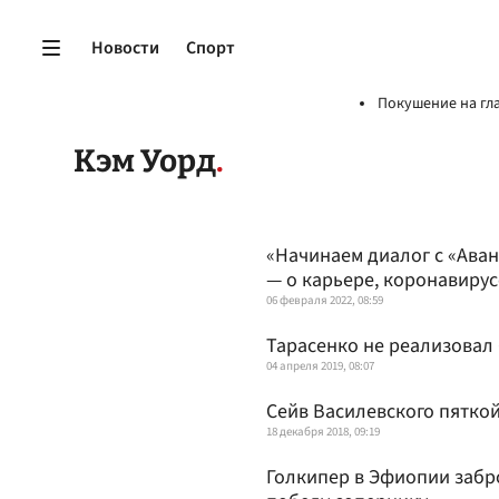
Новости
Спорт
Покушение на гл
Кэм Уорд
«Начинаем диалог с «Аван
— о карьере, коронавирус
06 февраля 2022, 08:59
Тарасенко не реализовал 
04 апреля 2019, 08:07
Сейв Василевского пяткой
18 декабря 2018, 09:19
Голкипер в Эфиопии забро