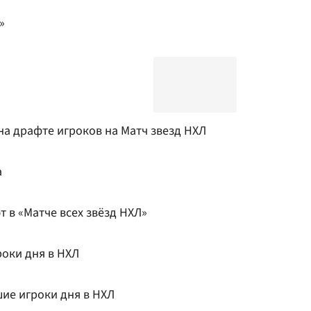
»
на драфте игроков на Матч звезд НХЛ
а
 в «Матче всех звёзд НХЛ»
роки дня в НХЛ
шие игроки дня в НХЛ