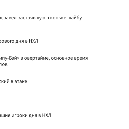
д завел застрявшую в коньке шайбу
рового дня в НХЛ
мпу-Бэй» в овертайме, основное время
лов
кий в атаке
чшие игроки дня в НХЛ