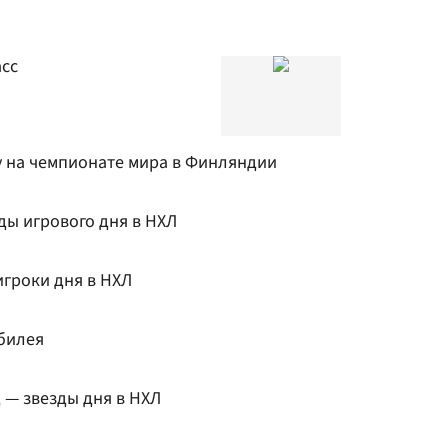
сс
у на чемпионате мира в Финляндии
зды игрового дня в НХЛ
игроки дня в НХЛ
билея
 — звезды дня в НХЛ