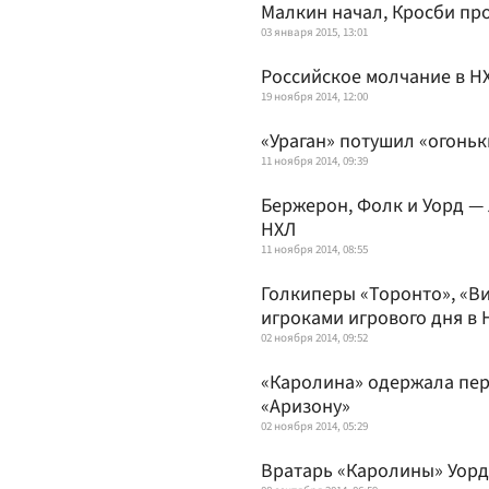
Малкин начал, Кросби п
03 января 2015, 13:01
Российское молчание в Н
19 ноября 2014, 12:00
«Ураган» потушил «огоньк
11 ноября 2014, 09:39
Бержерон, Фолк и Уорд —
НХЛ
11 ноября 2014, 08:55
Голкиперы «Торонто», «В
игроками игрового дня в 
02 ноября 2014, 09:52
«Каролина» одержала перв
«Аризону»
02 ноября 2014, 05:29
Вратарь «Каролины» Уорд