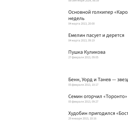
08 сентября 2014, 06:59
Основной голкипер «Каро
недель
04 марта 2013, 20:00
Емелин пасует и дерется
04 марта 2013, 09:19
Пушка Куликова
27 февраля 2013, 09:05
Бенн, Уорд и Танев — звез
05 февраля 2013, 10:17
Семин огорчил «Торонто»
05 февраля 2013, 09:27
Худобин пригодился «Бос
29 января 2013, 10:16