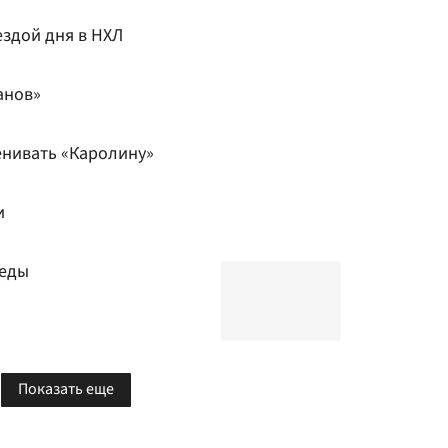
ездой дня в НХЛ
анов»
енивать «Каролину»
и
беды
Показать еще