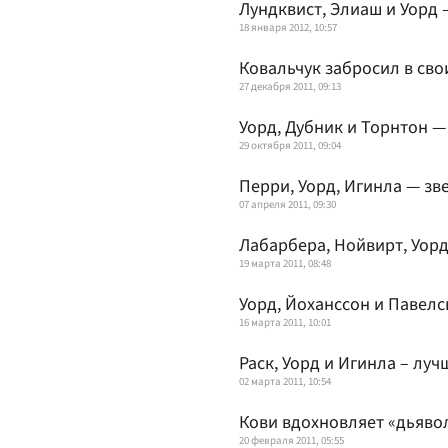
Лундквист, Элиаш и Уорд 
18 января 2012, 10:57
Ковальчук забросил в сво
27 декабря 2011, 09:13
Уорд, Дубник и Торнтон —
29 октября 2011, 09:04
Перри, Уорд, Игинла — зв
07 апреля 2011, 09:30
Лабарбера, Нойвирт, Уорд
19 марта 2011, 08:48
Уорд, Йоханссон и Павелс
16 марта 2011, 10:01
Раск, Уорд и Игинла – луч
02 марта 2011, 10:54
Кови вдохновляет «дьяво
20 февраля 2011, 05:55