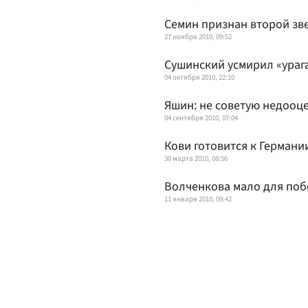
Семин признан второй зв
27 ноября 2010, 09:52
Сушинский усмирил «ураг
04 октября 2010, 22:10
Яшин: не советую недооц
04 сентября 2010, 07:04
Кови готовится к Германи
30 марта 2010, 08:56
Волченкова мало для по
11 января 2010, 09:42