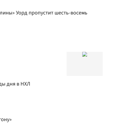
лины» Уорд пропустит шесть-восемь
ды дня в НХЛ
тону»