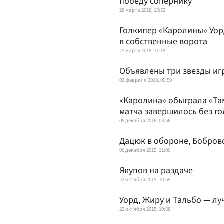
победу сопернику
28 марта 2018, 15:52
Голкипер «Каролины» Уор
в собственные ворота
23 марта 2018, 11:18
Объявлены три звезды иг
02 февраля 2018, 09:59
«Каролина» обыграла «Та
матча завершилось без го
05 декабря 2016, 03:56
Дацюк в обороне, Бобровс
06 декабря 2015, 11:06
Якупов на раздаче
22 октября 2015, 10:59
Уорд, Жиру и Тальбо — лу
22 октября 2015, 10:38