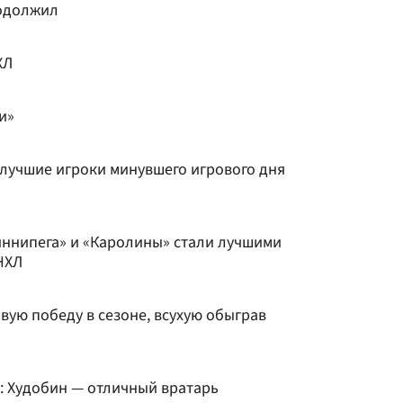
родолжил
ХЛ
и»
 лучшие игроки минувшего игрового дня
иннипега» и «Каролины» стали лучшими
НХЛ
ую победу в сезоне, всухую обыграв
: Худобин — отличный вратарь