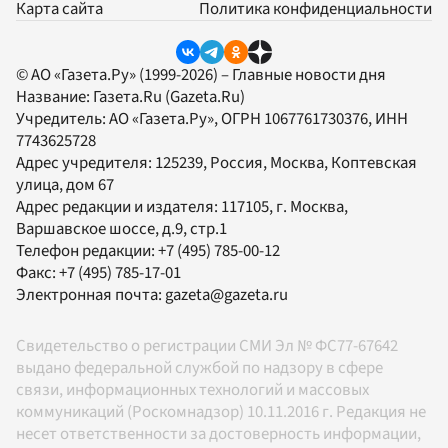
Карта сайта
Политика конфиденциальности
© АО «Газета.Ру» (1999-2026) – Главные новости дня
Название:
Газета.Ru
(Gazeta.Ru)
Учредитель:
АО «Газета.Ру»
, ОГРН 1067761730376, ИНН
7743625728
Адрес учредителя: 125239, Россия, Москва, Коптевская
улица, дом 67
Адрес редакции и издателя:
117105
, г.
Москва
,
Варшавское шоссе, д.9, стр.1
Телефон редакции:
+7 (495) 785-00-12
Факс:
+7 (495) 785-17-01
Электронная почта:
gazeta@gazeta.ru
Свидетельство о регистрации СМИ Эл № ФС77-67642
выдано федеральной службой по надзору в сфере
связи, информационных технологий и массовых
коммуникаций (Роскомнадзор) 10.11.2016 г. Редакция не
несет ответственности за достоверность информации,