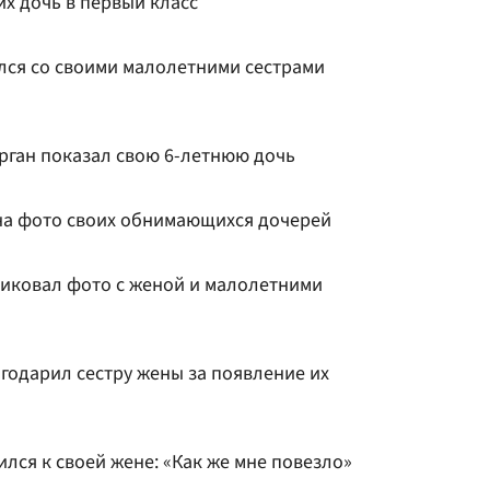
х дочь в первый класс
лся со своими малолетними сестрами
рган показал свою 6-летнюю дочь
на фото своих обнимающихся дочерей
иковал фото с женой и малолетними
годарил сестру жены за появление их
лся к своей жене: «Как же мне повезло»