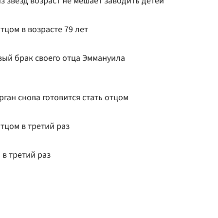
из звезд возраст не мешает заводить детей
тцом в возрасте 79 лет
вый брак своего отца Эммануила
ган снова готовится стать отцом
тцом в третий раз
 в третий раз