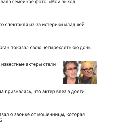
вала семейное фото: «Мой выход
со спектакля из-за истерики младшей
рган показал свою четырехлетнюю дочь
к известные актеры стали
 призналась, что актер влез в долги
азал о звонке от мошенницы, которая
й