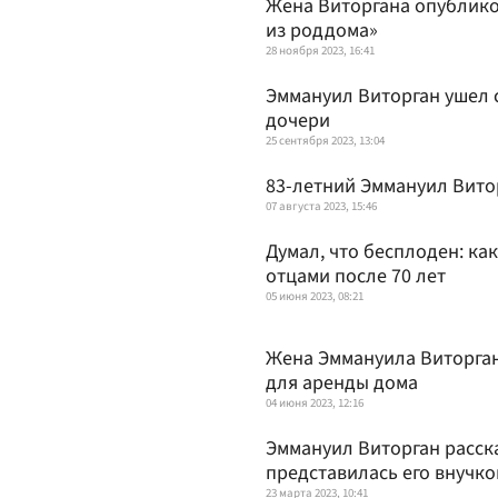
Жена Виторгана опублико
из роддома»
28 ноября 2023, 16:41
Эммануил Виторган ушел 
дочери
25 сентября 2023, 13:04
83-летний Эммануил Вито
07 августа 2023, 15:46
Думал, что бесплоден: ка
отцами после 70 лет
05 июня 2023, 08:21
Жена Эммануила Виторгана
для аренды дома
04 июня 2023, 12:16
Эммануил Виторган расск
представилась его внучко
23 марта 2023, 10:41