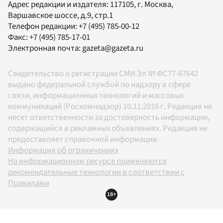
Адрес редакции и издателя:
117105
, г.
Москва
,
Варшавское шоссе, д.9, стр.1
Телефон редакции:
+7 (495) 785-00-12
Факс:
+7 (495) 785-17-01
Электронная почта:
gazeta@gazeta.ru
Свидетельство о регистрации СМИ Эл № ФС77-67642
выдано федеральной службой по надзору в сфере
связи, информационных технологий и массовых
коммуникаций (Роскомнадзор) 10.11.2016 г. Редакция не
несет ответственности за достоверность информации,
содержащейся в рекламных объявлениях. Редакция не
предоставляет справочной информации.
Информация об ограничениях
На информационном ресурсе применяются
рекомендательные технологии в соответствии с
Правилами
18+