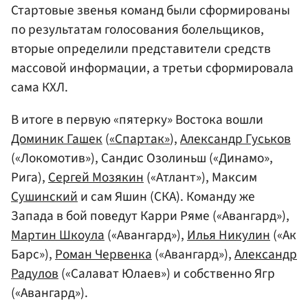
Стартовые звенья команд были сформированы
по результатам голосования болельщиков,
вторые определили представители средств
массовой информации, а третьи сформировала
сама КХЛ.
В итоге в первую «пятерку» Востока вошли
Доминик Гашек
(
«Спартак»
),
Александр Гуськов
(«Локомотив»), Сандис Озолиньш («Динамо»,
Рига),
Сергей Мозякин
(«Атлант»), Максим
Сушинский
и сам Яшин (СКА). Команду же
Запада в бой поведут Карри Ряме («Авангард»),
Мартин Шкоула
(«Авангард»),
Илья Никулин
(«Ак
Барс»),
Роман Червенка
(«Авангард»),
Александр
Радулов
(«Салават Юлаев») и собственно Ягр
(«Авангард»).