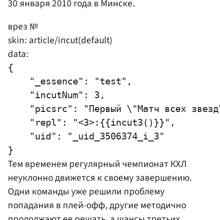
30 января 2010 года в Минске.
врез №
skin: article/incut(default)
data:
{

    "_essence": "test",

    "incutNum": 3,

    "picsrc": "Первый \"Матч всех звезд
    "repl": "<3>:{{incut3()}}",

    "uid": "_uid_3506374_i_3"

Тем временем регулярный чемпионат КХЛ
неуклонно движется к своему завершению.
Одни команды уже решили проблему
попадания в плей-офф, другие методично
продолжают ее решать, а шансы третьих