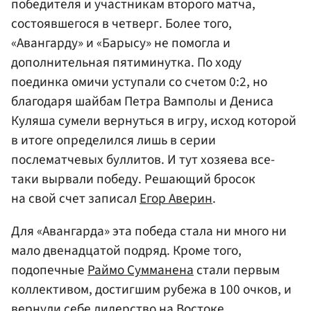
победителя и участникам второго матча,
состоявшегося в четверг. Более того,
«Авангарду» и «Барысу» не помогла и
дополнительная пятиминутка. По ходу
поединка омичи уступали со счетом 0:2, но
благодаря шайбам Петра Вамполы и Дениса
Куляша сумели вернуться в игру, исход которой
в итоге определился лишь в серии
послематчевых буллитов. И тут хозяева все-
таки вырвали победу. Решающий бросок
на свой счет записал
Егор Аверин
.
Для «Авангарда» эта победа стала ни много ни
мало двенадцатой подряд. Кроме того,
подопечные
Раймо Сумманена
стали первым
коллективом, достигшим рубежа в 100 очков, и
вернули себе лидерство на Востоке.