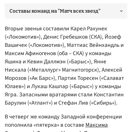
Составы команд на "Матч всех звезд"
Команда Яшина
Вторые звенья составили Карел Рахунек
(«Локомотив»),
Денис Гребешков
(СКА),
Йозеф
Вашичек
(«Локомотив»),
Маттиас Вейнхандль
и
Максим Афиногенов
(оба – СКА) у команды
Яшина и
Кевин Даллмэн
(«Барыс»), Янне
Нискала («Металлург» Магнитогорск),
Алексей
Морозов
(«Ак Барс»), Партик Торесен («Салават
Юлаев») и
Лукаш Кашпар
(«Барыс») у команды
Ягра. Запасными вратарями стали
Константин
Барулин
(«Атлант») и
Стефан Лив
(«Сибирь»).
Команда Ягра
В четверг же команду Западной конференции
пополнила «пятерка» в составе
Максима