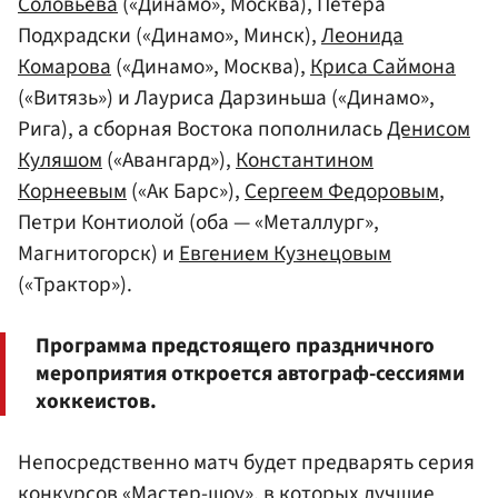
Соловьева
(«Динамо», Москва), Петера
Подхрадски («Динамо», Минск),
Леонида
Комарова
(«Динамо», Москва),
Криса Саймона
(«Витязь») и Лауриса Дарзиньша («Динамо»,
Рига), а сборная Востока пополнилась
Денисом
Куляшом
(«Авангард»),
Константином
Корнеевым
(«Ак Барс»),
Сергеем Федоровым
,
Петри Контиолой (оба — «Металлург»,
Магнитогорск) и
Евгением Кузнецовым
(«Трактор»).
Программа предстоящего праздничного
мероприятия откроется автограф-сессиями
хоккеистов.
Непосредственно матч будет предварять серия
конкурсов «Мастер-шоу», в которых лучшие