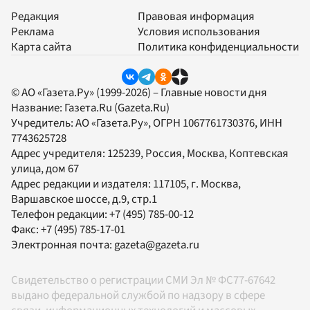
Редакция
Правовая информация
Реклама
Условия использования
Карта сайта
Политика конфиденциальности
© АО «Газета.Ру» (1999-2026) – Главные новости дня
Название:
Газета.Ru
(Gazeta.Ru)
Учредитель:
АО «Газета.Ру»
, ОГРН 1067761730376, ИНН
7743625728
Адрес учредителя: 125239, Россия, Москва, Коптевская
улица, дом 67
Адрес редакции и издателя:
117105
, г.
Москва
,
Варшавское шоссе, д.9, стр.1
Телефон редакции:
+7 (495) 785-00-12
Факс:
+7 (495) 785-17-01
Электронная почта:
gazeta@gazeta.ru
Свидетельство о регистрации СМИ Эл № ФС77-67642
выдано федеральной службой по надзору в сфере