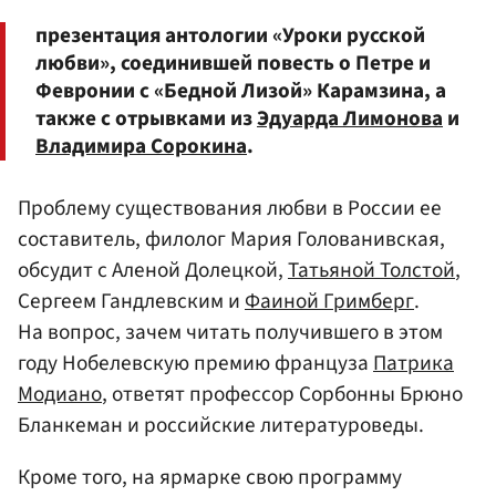
презентация антологии «Уроки русской
любви», соединившей повесть о Петре и
Февронии с «Бедной Лизой» Карамзина, а
также с отрывками из
Эдуарда Лимонова
и
Владимира Сорокина
.
Проблему существования любви в России ее
составитель, филолог Мария Голованивская,
обсудит с Аленой Долецкой,
Татьяной Толстой
,
Сергеем Гандлевским и
Фаиной Гримберг
.
На вопрос, зачем читать получившего в этом
году Нобелевскую премию француза
Патрика
Модиано
, ответят профессор Сорбонны Брюно
Бланкеман и российские литературоведы.
Кроме того, на ярмарке свою программу