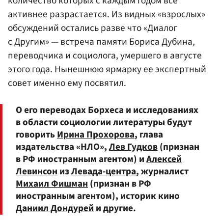
количество которых с каждым годом все
активнее разрастается. Из видных «взрослых»
обсуждений остались разве что «Диалог
с Другим» — встреча памяти Бориса Дубина,
переводчика и социолога, умершего в августе
этого года. Нынешнюю ярмарку ее экспертный
совет именно ему посвятил.
О его переводах Борхеса и исследованиях
в области социологии литературы будут
говорить
Ирина Прохорова
, глава
издательства «НЛО»,
Лев Гудков
(признан
в РФ иностранным агентом) и
Алексей
Левинсон
из
Левада-центра
, журналист
Михаил Фишман
(признан в РФ
иностранным агентом), историк кино
Даниил Дондурей
и другие.