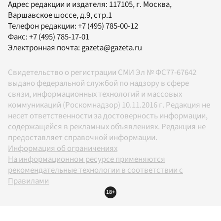
Адрес редакции и издателя:
117105
, г.
Москва
,
Варшавское шоссе, д.9, стр.1
Телефон редакции:
+7 (495) 785-00-12
Факс:
+7 (495) 785-17-01
Электронная почта:
gazeta@gazeta.ru
Свидетельство о регистрации СМИ Эл № ФС77-67642
выдано федеральной службой по надзору в сфере
связи, информационных технологий и массовых
коммуникаций (Роскомнадзор) 10.11.2016 г. Редакция не
несет ответственности за достоверность информации,
содержащейся в рекламных объявлениях. Редакция не
предоставляет справочной информации.
Информация об ограничениях
На информационном ресурсе применяются
рекомендательные технологии в соответствии с
Правилами
18+