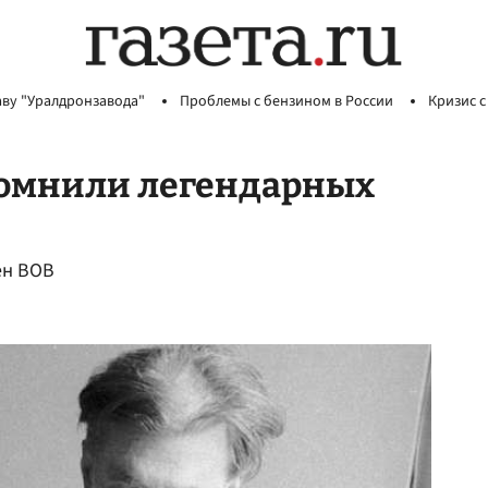
аву "Уралдронзавода"
Проблемы с бензином в России
Кризис с
помнили легендарных
ен ВОВ