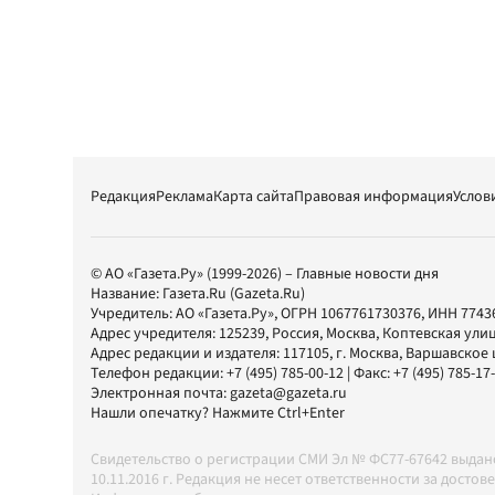
Редакция
Реклама
Карта сайта
Правовая информация
Услов
© АО «Газета.Ру» (1999-2026) – Главные новости дня
Название:
Газета.Ru
(Gazeta.Ru)
Учредитель:
АО «Газета.Ру»
, ОГРН 1067761730376, ИНН 7743
Адрес учредителя: 125239, Россия, Москва, Коптевская улиц
Адрес редакции и издателя:
117105
, г.
Москва
,
Варшавское шо
Телефон редакции:
+7 (495) 785-00-12
| Факс:
+7 (495) 785-17
Электронная почта:
gazeta@gazeta.ru
Нашли опечатку? Нажмите Ctrl+Enter
Свидетельство о регистрации СМИ Эл № ФС77-67642 выда
10.11.2016 г. Редакция не несет ответственности за дос