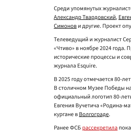
Среди упомянутых журналис
Александр Твардовский
,
Евге
Симонов
и другие. Проект оп
Телеведущий и журналист Се
«Чтиво» в ноябре 2024 года.
исторические процессы и сов
журнала Esquire.
В 2025 году отмечается 80-л
В столичном Музее Победы н
официальный логотип 80-лет
Евгения Вучетича «Родина-ма
кургане в
Волгограде
.
Ранее ФСБ
рассекретила
пока