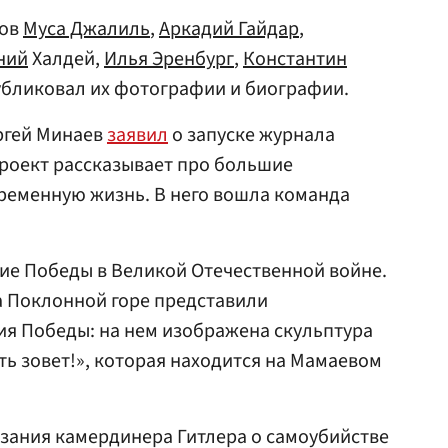
тов
Муса Джалиль
,
Аркадий Гайдар
,
ний
Халдей,
Илья Эренбург
,
Константин
убликовал их фотографии и биографии.
ргей Минаев
заявил
о запуске журнала
 Проект рассказывает про большие
ременную жизнь. В него вошла команда
етие Победы в Великой Отечественной войне.
а Поклонной горе представили
ия Победы: на нем изображена скульптура
ть зовет!», которая находится на Мамаевом
зания камердинера Гитлера о самоубийстве