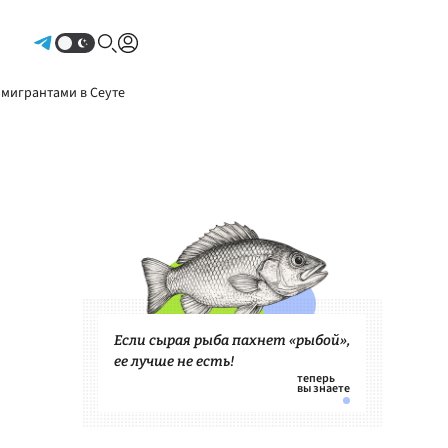
Авторизоваться
 мигрантами в Сеуте
Если сырая рыба пахнет «рыбой»,
ее лучше не есть!