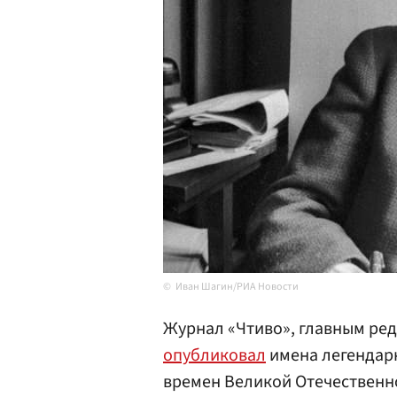
Иван Шагин/РИА Новости
Журнал «Чтиво», главным ре
опубликовал
имена легендар
времен Великой Отечественн