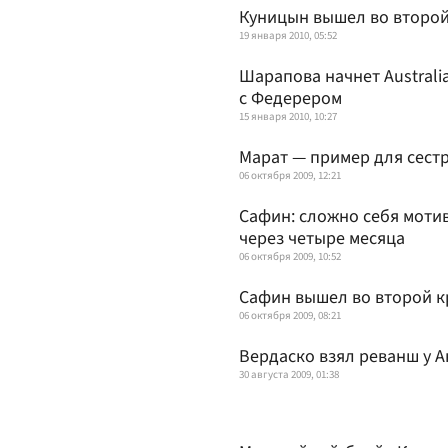
Куницын вышел во второй 
19 января 2010, 05:52
Шарапова начнет Australi
с Федерером
15 января 2010, 10:27
Марат — пример для сест
06 октября 2009, 12:21
Сафин: сложно себя мотив
через четыре месяца
06 октября 2009, 10:52
Сафин вышел во второй к
06 октября 2009, 08:21
Вердаско взял реванш у 
30 августа 2009, 01:38