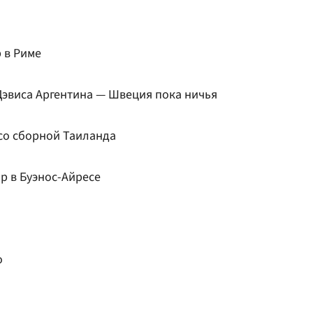
 в Риме
Дэвиса Аргентина — Швеция пока ничья
 со сборной Таиланда
р в Буэнос-Айресе
о