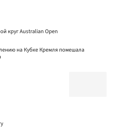
й круг Australian Open
лению на Кубке Кремля помешала
а
гу