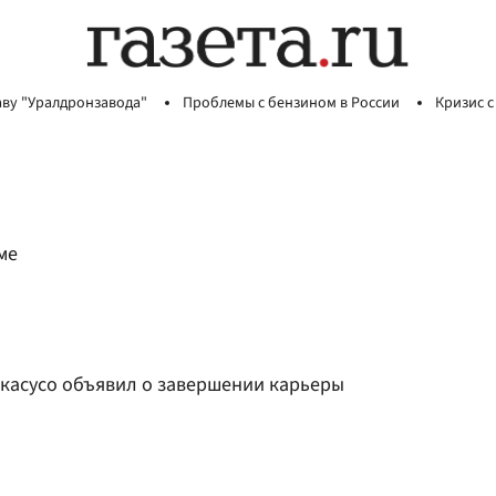
аву "Уралдронзавода"
Проблемы с бензином в России
Кризис с
ме
Акасусо объявил о завершении карьеры