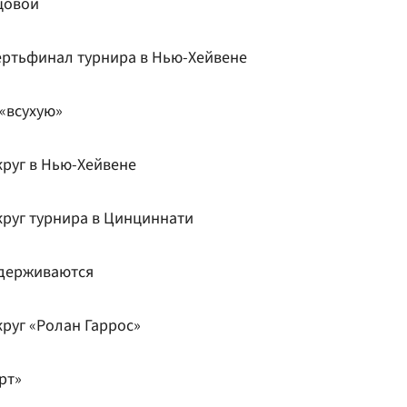
цовой
ертьфинал турнира в Нью-Хейвене
«всухую»
круг в Нью-Хейвене
круг турнира в Цинциннати
адерживаются
руг «Ролан Гаррос»
рт»