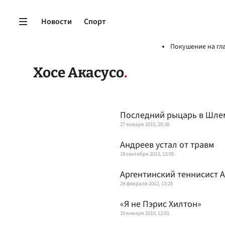
Новости
Спорт
Покушение на гл
Хосе Акасусо
Последний рыцарь в Шле
27 января 2015, 20:38
Андреев устал от травм
18 сентября 2013, 13:05
Аргентинский теннисист 
24 февраля 2012, 13:25
«Я не Пэрис Хилтон»
19 января 2010, 12:01