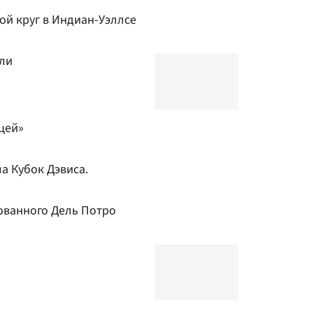
ой круг в Индиан-Уэллсе
ли
ицей»
а Кубок Дэвиса.
ованного Дель Потро