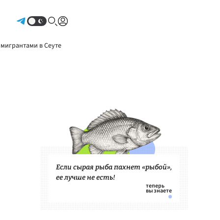
Авторизоваться
 мигрантами в Сеуте
Если сырая рыба пахнет «рыбой»,
ее лучше не есть!