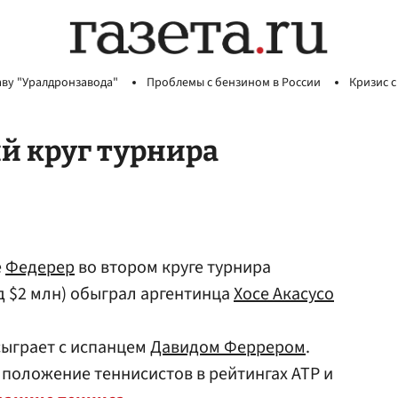
аву "Уралдронзавода"
Проблемы с бензином в России
Кризис с
й круг турнира
е
Федерер
во втором круге турнира
 $2 млн) обыграл аргентинца
Хосе Акасусо
сыграет с испанцем
Давидом Феррером
.
 положение теннисистов в рейтингах ATP и