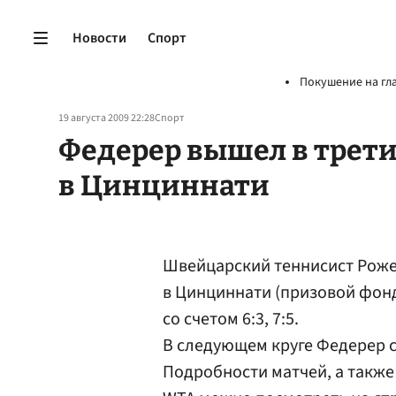
Новости
Спорт
Покушение на гл
19 августа 2009 22:28
Спорт
Федерер вышел в трети
в Цинциннати
Швейцарский теннисист Рож
в Цинциннати (призовой фонд
со счетом 6:3, 7:5.
В следующем круге Федерер 
Подробности матчей, а также