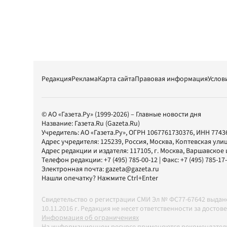
Редакция
Реклама
Карта сайта
Правовая информация
Услов
© АО «Газета.Ру» (1999-2026) – Главные новости дня
Название:
Газета.Ru
(Gazeta.Ru)
Учредитель:
АО «Газета.Ру»
, ОГРН 1067761730376, ИНН 7743
Адрес учредителя: 125239, Россия, Москва, Коптевская улиц
Адрес редакции и издателя:
117105
, г.
Москва
,
Варшавское шо
Телефон редакции:
+7 (495) 785-00-12
| Факс:
+7 (495) 785-17
Электронная почта:
gazeta@gazeta.ru
Нашли опечатку? Нажмите Ctrl+Enter
Свидетельство о регистрации СМИ Эл № ФС77-67642 выда
10.11.2016 г. Редакция не несет ответственности за дос
Информация об ограничениях