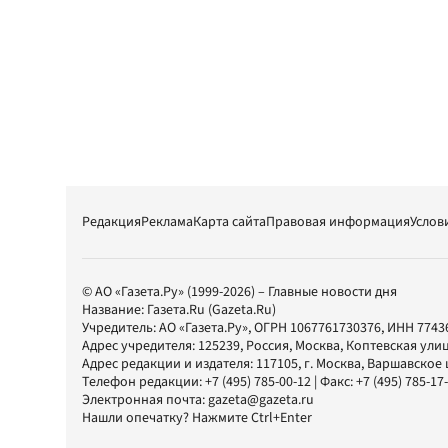
Редакция
Реклама
Карта сайта
Правовая информация
Услов
© АО «Газета.Ру» (1999-2026) – Главные новости дня
Название:
Газета.Ru
(Gazeta.Ru)
Учредитель:
АО «Газета.Ру»
, ОГРН 1067761730376, ИНН 7743
Адрес учредителя: 125239, Россия, Москва, Коптевская улиц
Адрес редакции и издателя:
117105
, г.
Москва
,
Варшавское шо
Телефон редакции:
+7 (495) 785-00-12
| Факс:
+7 (495) 785-17
Электронная почта:
gazeta@gazeta.ru
Нашли опечатку? Нажмите Ctrl+Enter