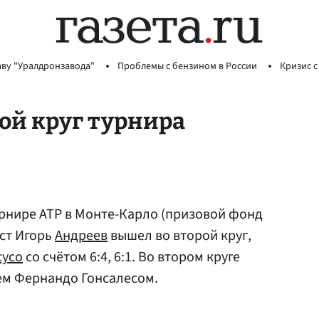
аву "Уралдронзавода"
Проблемы с бензином в России
Кризис с
ой круг турнира
рнире АТР в Монте-Карло (призовой фонд
ист Игорь
Андреев
вышел во второй круг,
сусо
со счётом 6:4, 6:1. Во втором круге
ем Фернандо Гонсалесом.