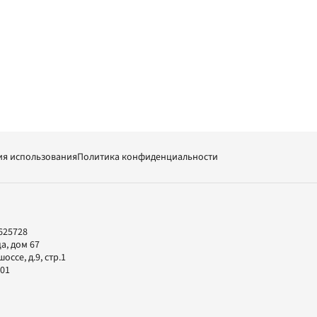
ия использования
Политика конфиденциальности
625728
а, дом 67
ссе, д.9, стр.1
-01