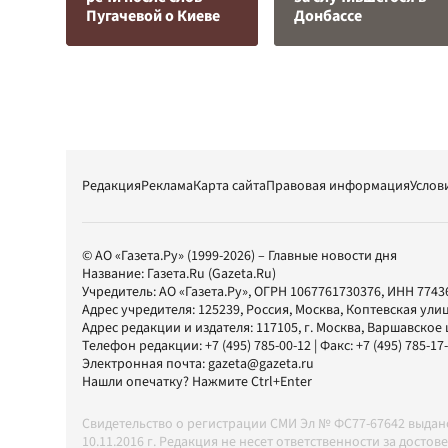
Пугачевой о Киеве
Донбассе
Редакция
Реклама
Карта сайта
Правовая информация
Услов
© АО «Газета.Ру» (1999-2026) – Главные новости дня
Название:
Газета.Ru
(Gazeta.Ru)
Учредитель:
АО «Газета.Ру»
, ОГРН 1067761730376, ИНН 7743
Адрес учредителя: 125239, Россия, Москва, Коптевская улиц
Адрес редакции и издателя:
117105
, г.
Москва
,
Варшавское шо
Телефон редакции:
+7 (495) 785-00-12
| Факс:
+7 (495) 785-17
Электронная почта:
gazeta@gazeta.ru
Нашли опечатку? Нажмите Ctrl+Enter
Свидетельство о регистрации СМИ Эл № ФС77-67642 выда
10.11.2016 г. Редакция не несет ответственности за дос