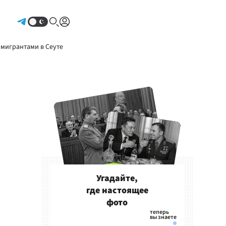
Авторизоваться
 мигрантами в Сеуте
Угадайте,
где настоящее
фото