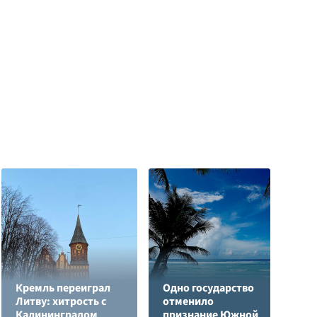
Кремль переиграл
Одно государство
Литву: хитрость с
отменило
Калининградом
признание Южной
П