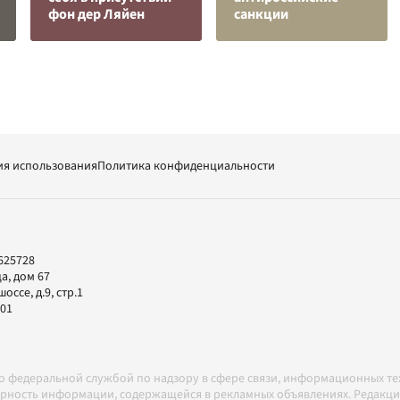
фон дер Ляйен
санкции
ия использования
Политика конфиденциальности
625728
а, дом 67
ссе, д.9, стр.1
-01
но федеральной службой по надзору в сфере связи, информационных т
товерность информации, содержащейся в рекламных объявлениях. Редак