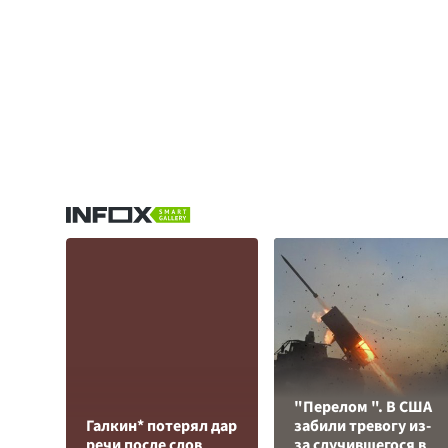
"Перелом ". В США
Галкин* потерял дар
забили тревогу из-
речи после слов
за случившегося в