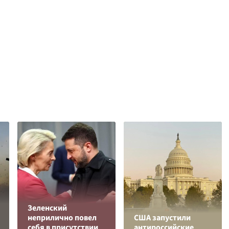
Зеленский
неприлично повел
США запустили
cебя в присутствии
антироссийские