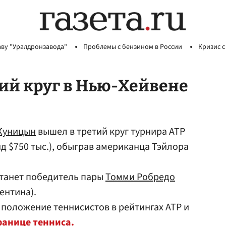
аву "Уралдронзавода"
Проблемы с бензином в России
Кризис с
ий круг в Нью-Хейвене
Куницын
вышел в третий круг турнира ATP
д $750 тыс.), обыграв американца Тэйлора
танет победитель пары
Томми Робредо
ентина).
 положение теннисистов в рейтингах ATP и
ранице тенниса.