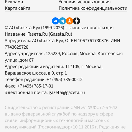
Реклама
Условия использования
Карта сайта
Политика конфиденциальности
© АО «Газета.Ру» (1999-2026) – Главные новости дня
Название:
Газета.Ru
(Gazeta.Ru)
Учредитель:
АО «Газета.Ру»
, ОГРН 1067761730376, ИНН
7743625728
Адрес учредителя: 125239, Россия, Москва, Коптевская
улица, дом 67
Адрес редакции и издателя:
117105
, г.
Москва
,
Варшавское шоссе, д.9, стр.1
Телефон редакции:
+7 (495) 785-00-12
Факс:
+7 (495) 785-17-01
Электронная почта:
gazeta@gazeta.ru
Свидетельство о регистрации СМИ Эл № ФС77-67642
выдано федеральной службой по надзору в сфере
связи, информационных технологий и массовых
коммуникаций (Роскомнадзор) 10.11.2016 г. Редакция не