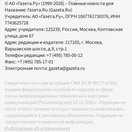
© АО «Газета.Ру» (1999-2026) – Главные новости дня
Название:
Газета.Ru
(Gazeta.Ru)
Учредитель:
АО «Газета.Ру»
, ОГРН 1067761730376, ИНН
7743625728
Адрес учредителя: 125239, Россия, Москва, Коптевская
улица, дом 67
Адрес редакции и издателя:
117105
, г.
Москва
,
Варшавское шоссе, д.9, стр.1
Телефон редакции:
+7 (495) 785-00-12
Факс:
+7 (495) 785-17-01
Электронная почта:
gazeta@gazeta.ru
Свидетельство о регистрации СМИ Эл № ФС77-67642
выдано федеральной службой по надзору в сфере
связи, информационных технологий и массовых
коммуникаций (Роскомнадзор) 10.11.2016 г. Редакция не
несет ответственности за достоверность информации,
содержащейся в рекламных объявлениях. Редакция не
предоставляет справочной информации.
Информация об ограничениях