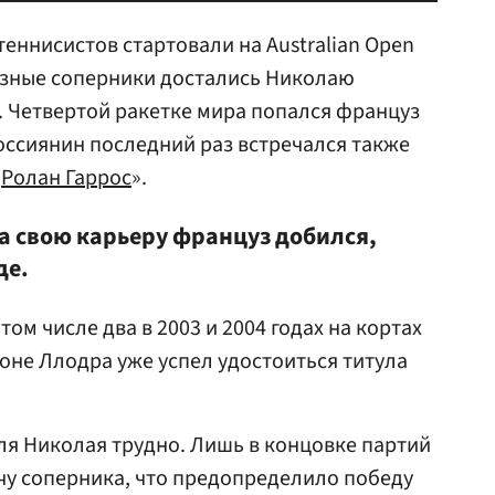
еннисистов стартовали на Australian Open
езные соперники достались Николаю
 Четвертой ракетке мира попался француз
ссиянин последний раз встречался также
«
Ролан Гаррос
».
а свою карьеру француз добился,
де.
 том числе два в 2003 и 2004 годах на кортах
зоне Ллодра уже успел удостоиться титула
ля Николая трудно. Лишь в концовке партий
чу соперника, что предопределило победу