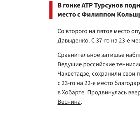
В гонке АТР Турсунов под
место с Филиппом Кольш
Со второго на пятое место оп
Давыденко. С 37-го на 23-е м
Сравнительное затишье набл
Ведущие российские теннисис
Чакветадзе, сохранили свои 
с 23-го на 22-е место благод
в Хобарте. Продвинулась ввер
Веснина
.