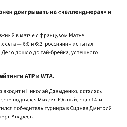
онен доигрывать на «челленджерах» и
Южный в матче с французом Матье
 сета — 6:0 и 6:2, россиянин испытал
 Дело дошло до тай-брейка, успешного
ейтинги АТР и WTA.
ую входит и Николай Давыденко, осталась
место поднялся Михаил Южный, став 14-м.
стился победитель турнира в Сиднее Дмитрий
 Игорь Андреев.