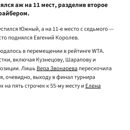
нялся аж на 11 мест, разделив второе
райбером.
устился Южный, а на 11-е место с седьмого —
есто поднялся Евгений Королев.
юдалось в перемещении в рейтинге WTA.
тки, включая Кузнецову, Шарапову и
позиции. Лишь
Вера Звонарева
перескочила
аря, очевидно, выходу в финал турнира
х на пять строчек к 55-му месту и
Елена