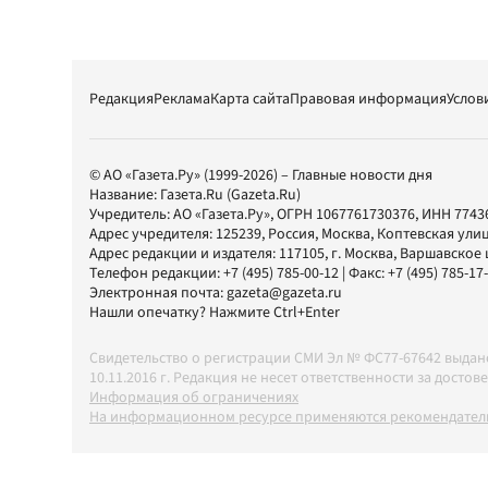
Редакция
Реклама
Карта сайта
Правовая информация
Услов
© АО «Газета.Ру» (1999-2026) – Главные новости дня
Название:
Газета.Ru
(Gazeta.Ru)
Учредитель:
АО «Газета.Ру»
, ОГРН 1067761730376, ИНН 7743
Адрес учредителя: 125239, Россия, Москва, Коптевская улиц
Адрес редакции и издателя:
117105
, г.
Москва
,
Варшавское шо
Телефон редакции:
+7 (495) 785-00-12
| Факс:
+7 (495) 785-17
Электронная почта:
gazeta@gazeta.ru
Нашли опечатку? Нажмите Ctrl+Enter
Свидетельство о регистрации СМИ Эл № ФС77-67642 выда
10.11.2016 г. Редакция не несет ответственности за дос
Информация об ограничениях
На информационном ресурсе применяются рекомендатель