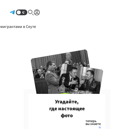
Авторизоваться
 мигрантами в Сеуте
Угадайте,
где настоящее
фото