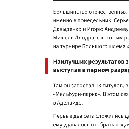
Большинство отечественных т
именно в понедельник. Серь
Давыденко и Игорю Андрееву.
Мишель Ллодра, с которым ро
на турнире Большого шлема 
Наилучших результатов з
выступая в парном разря
Там он завоевал 13 титулов, в
«Мельбурн-парка». В этом се
в Аделаиде.
Первые два сета сложились д
ему
удавалось отобрать пода