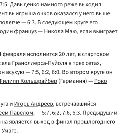
 7:5. Давыденко намного реже выходил
ент выигрыша очков оказался у него выше.
полегче — 6:3. В следующем круге его
 один француз — Никола Маю, если выиграет
4 февраля исполнится 20 лет, в стартовом
ела Граноллерса-Пуйоля в трех сетах,
 всухую — 7:5, 6:2, 6:0. Во втором круге он
Филипп Кольшрайбер
(Германия) —
Роко
уга и
Игорь Андреев
, встречавшийся
еем Павелом
, — 5:7, 6:2, 7:6, 6:3. Предыдущим
ына является выход в финал прошлогоднего
 Умаге.