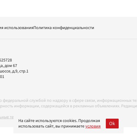
ия использования
Политика конфиденциальности
625728
а, дом 67
ссе, д.9, стр.1
-01
но федеральной службой по надзору в сфере связи, информационных т
товерность информации, содержащейся в рекламных объявлениях. Редак
ные технологии в соответствии с Правилами
На сайте используются cookies. Продолжая
Ok
использовать сайт, вы принимаете
условия