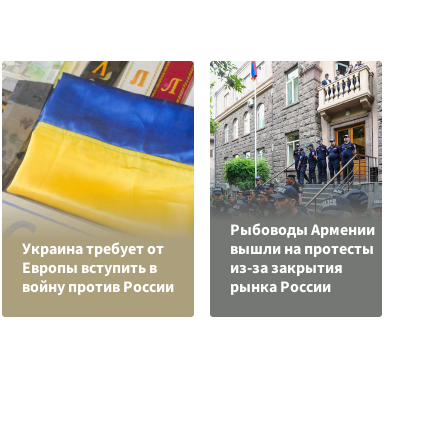
Рыбоводы Армении
К
Украина требует от
вышли на протесты
г
Европы вступить в
из-за закрытия
и
войну против России
рынка России
к