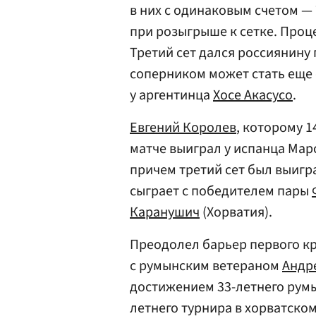
в них с одинаковым счетом —
при розыгрыше к сетке. Проц
Третий сет дался россиянину 
соперником может стать еще
у аргентинца
Хосе Акасусо
.
Евгений Королев
, которому 1
матче выиграл у испанца Марс
причем третий сет был выигран
сыграет с победителем пары
Каранушич
(Хорватия).
Преодолел барьер первого кр
с румынским ветераном
Андр
достижением 33-летнего рум
летнего турнира в хорватском