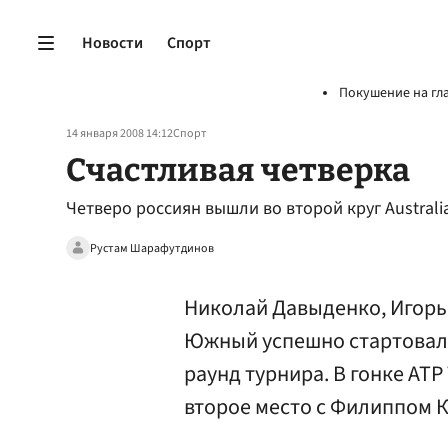
Новости
Спорт
Покушение на гл
14 января 2008 14:12
Спорт
Счастливая четверка
Четверо россиян вышли во второй круг Australi
Рустам Шарафутдинов
Николай Давыденко, Игорь
Южный успешно стартовали 
раунд турнира. В гонке АТР
второе место с Филиппом 