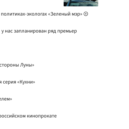
 политиках-экологах «Зеленый мэр»
н у нас запланирован ряд премьер
 стороны Луны»
я серия «Кухни»
елем»
 российском кинопрокате