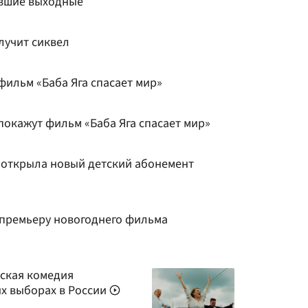
увшие выходные
олучит сиквел
фильм «Баба Яга спасает мир»
покажут фильм «Баба Яга спасает мир»
а открыла новый детский абонемент
премьеру новогоднего фильма
еская комедия
ых выборах в России