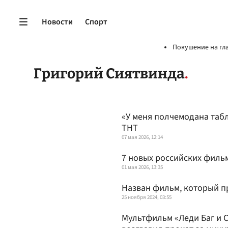
Новости
Спорт
Покушение на гл
Григорий Сиятвинда
«У меня полчемодана таб
ТНТ
07 мая 2026, 12:14
7 новых российских фильм
01 мая 2026, 13:35
Назван фильм, который п
25 ноября 2024, 03:55
Мультфильм «Леди Баг и 