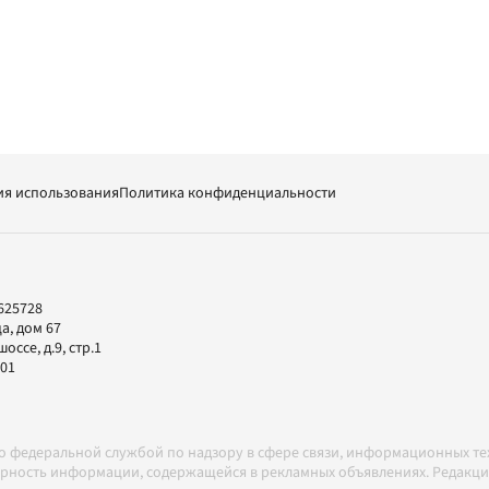
ия использования
Политика конфиденциальности
625728
а, дом 67
ссе, д.9, стр.1
-01
но федеральной службой по надзору в сфере связи, информационных т
товерность информации, содержащейся в рекламных объявлениях. Редак