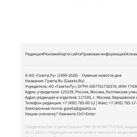
Редакция
Реклама
Карта сайта
Правовая информация
Услов
© АО «Газета.Ру» (1999-2026) – Главные новости дня
Название:
Газета.Ru
(Gazeta.Ru)
Учредитель:
АО «Газета.Ру»
, ОГРН 1067761730376, ИНН 7743
Адрес учредителя: 125239, Россия, Москва, Коптевская улиц
Адрес редакции и издателя:
117105
, г.
Москва
,
Варшавское шо
Телефон редакции:
+7 (495) 785-00-12
| Факс:
+7 (495) 785-17
Электронная почта:
gazeta@gazeta.ru
Нашли опечатку? Нажмите Ctrl+Enter
Свидетельство о регистрации СМИ Эл № ФС77-67642 выда
10.11.2016 г. Редакция не несет ответственности за дос