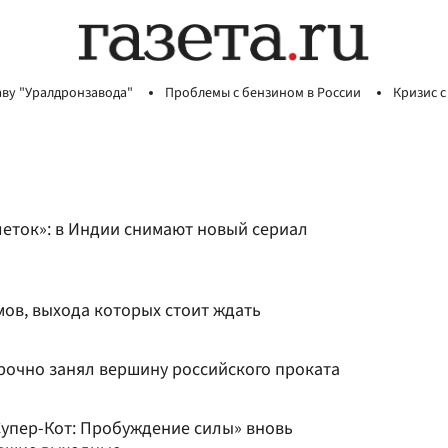
аву "Уралдронзавода"
Проблемы с бензином в России
Кризис с
леток»: в Индии снимают новый сериал
ов, выхода которых стоит ждать
рочно занял вершину российского проката
Супер-Кот: Пробуждение силы» вновь