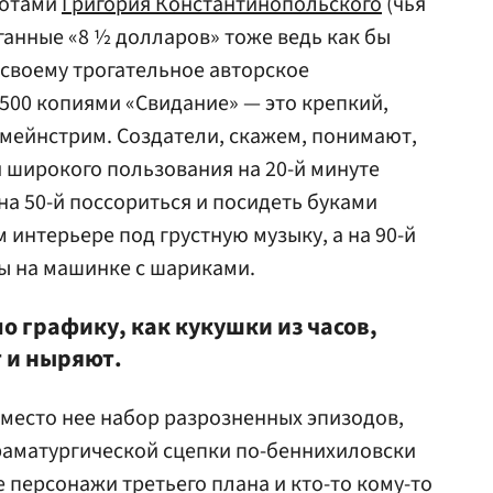
ботами
Григория Константинопольского
(чья
ганные «8 ½ долларов» тоже ведь как бы
своему трогательное авторское
500 копиями «Свидание» — это крепкий,
мейнстрим. Создатели, скажем, понимают,
 широкого пользования на 20-й минуте
на 50-й поссориться и посидеть буками
 интерьере под грустную музыку, а на 90-й
ы на машинке с шариками.
по графику, как кукушки из часов,
т и ныряют.
вместо нее набор разрозненных эпизодов,
раматургической сцепки по-беннихиловски
 персонажи третьего плана и кто-то кому-то