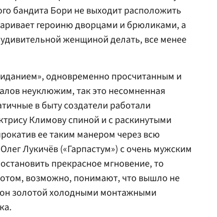
тного бандита Бори не выходит расположить
адаривает героиню дворцами и брюликами, а
ой удивительной женщиной делать, все менее
Свиданием», одновременно просчитанным и
алов неуклюжим, так это несомненная
атичные в быту создатели работали
ктрису Климову спиной и с раскинутыми
прокатив ее таким манером через всю
Олег Лукичёв («Гарпастум») с очень мужским
 остановить прекрасное мгновение, то
Потом, возможно, понимают, что вышло не
 сон золотой холодными монтажными
ка.