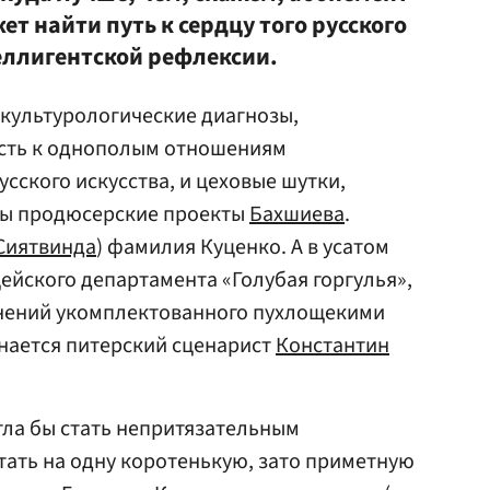
т найти путь к сердцу того русского
теллигентской рефлексии.
культурологические диагнозы,
сть к однополым отношениям
сского искусства, и цеховые шутки,
ты продюсерские проекты
Бахшиева
.
Сиятвинда
) фамилия Куценко. А в усатом
ейского департамента «Голубая горгулья»,
снений укомплектованного пухлощекими
нается питерский сценарист
Константин
гла бы стать непритязательным
ать на одну коротенькую, зато приметную