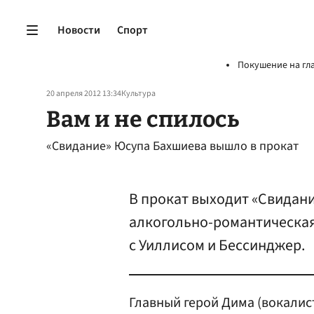
Новости
Спорт
Покушение на гл
20 апреля 2012 13:34
Культура
Вам и не спилось
«Свидание» Юсупа Бахшиева вышло в прокат
В прокат выходит «Свидан
алкогольно-романтическая
с Уиллисом и Бессинджер.
Главный герой Дима (вокали