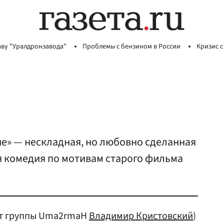
аву "Уралдронзавода"
Проблемы с бензином в России
Кризис с
ие» — нескладная, но любовно сделанная
 комедия по мотивам старого фильма
ст группы Uma2rmaH
Владимир Кристовский
)