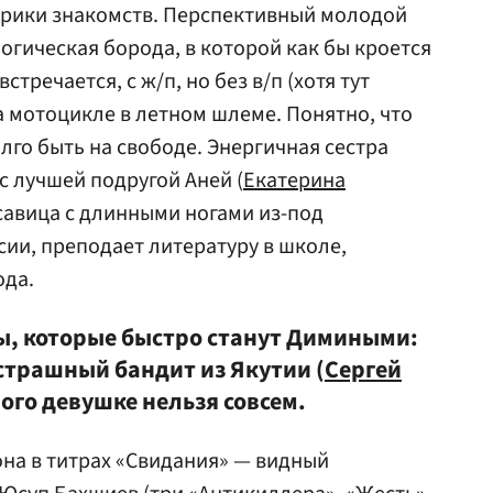
брики знакомств. Перспективный молодой
огическая борода, в которой как бы кроется
стречается, с ж/п, но без в/п (хотя тут
а мотоцикле в летном шлеме. Понятно, что
лго быть на свободе. Энергичная сестра
с лучшей подругой Аней (
Екатерина
асавица с длинными ногами из-под
сии, преподает литературу в школе,
ода.
мы, которые быстро станут Димиными:
страшный бандит из Якутии (
Сергей
рого девушке нельзя совсем.
на в титрах «Свидания» — видный