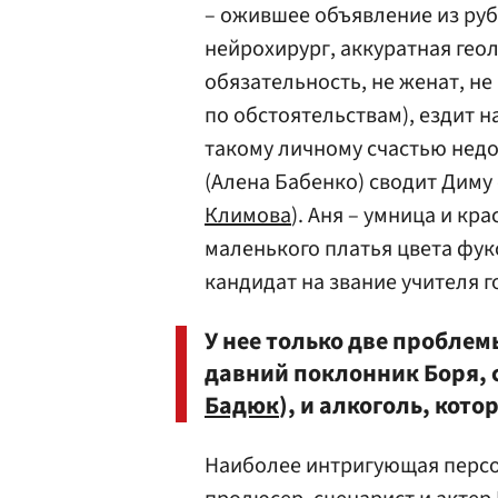
– ожившее объявление из ру
нейрохирург, аккуратная геол
обязательность, не женат, не в
по обстоятельствам), ездит н
такому личному счастью недо
(Алена Бабенко) сводит Диму 
Климова
). Аня – умница и кр
маленького платья цвета фук
кандидат на звание учителя г
У нее только две пробле
давний поклонник Боря, 
Бадюк
), и алкоголь, кото
Наиболее интригующая персо