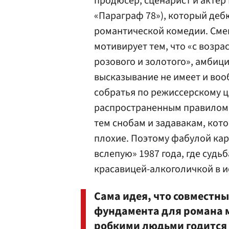
продюсер, сценарист и актер
«Параграф 78»), который дебю
романтической комедии. Сме
мотивирует тем, что «с возр
розового и золотого», амбиц
высказывание не имеет и вооб
собратья по режиссерскому це
распространенным правилом,
тем снобам и задавакам, кот
плохие. Поэтому фабулой кар
вслепую» 1987 года, где судь
красавицей-алкоголичкой в 
Сама идея, что совместн
фундамента для романа 
робкими людьми годится 