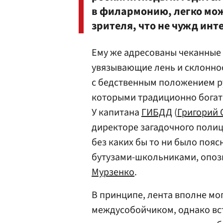
в филармонию, легко може
зрителя, что не чужд ин
Ему же адресованы чеканные 
увязывающие лень и склонно
с бедственным положением ру
которыми традиционно бога
У капитана
ГИБДД
(
Григорий 
директоре загадочного полиц
без каких бы то ни было поя
бутузами-школьниками, опоз
Мурзенко
.
В принципе, лента вполне мо
междусобойчиком, однако вст