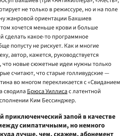
 Юсуп Бахшиев (три «Антикиллера», «Жесть»,
тирует не только в режиссуре, но и на поле
ну жанровой ориентации Бахшиев
астом хочется меньше крови и больше
ий сделать какое-то программное
ще попусту не рискует. Как и многие
ху, автор, кажется, руководствуется
 что новые сюжетные идеи нужны только
орые считают, что старые голливудские —
тина во многом перекликается с «Свиданием
ба сводила
Брюса Уиллиса
с латентной
исполнении Ким Бессинджер.
ый приключенческий запой в качестве
между симпатичными, но немного
куда лучше, чем, скажем, абонемент