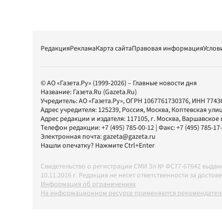
Редакция
Реклама
Карта сайта
Правовая информация
Услов
© АО «Газета.Ру» (1999-2026) – Главные новости дня
Название:
Газета.Ru
(Gazeta.Ru)
Учредитель:
АО «Газета.Ру»
, ОГРН 1067761730376, ИНН 7743
Адрес учредителя: 125239, Россия, Москва, Коптевская улиц
Адрес редакции и издателя:
117105
, г.
Москва
,
Варшавское шо
Телефон редакции:
+7 (495) 785-00-12
| Факс:
+7 (495) 785-17
Электронная почта:
gazeta@gazeta.ru
Нашли опечатку? Нажмите Ctrl+Enter
Свидетельство о регистрации СМИ Эл № ФС77-67642 выда
10.11.2016 г. Редакция не несет ответственности за дос
Информация об ограничениях
На информационном ресурсе применяются рекомендатель