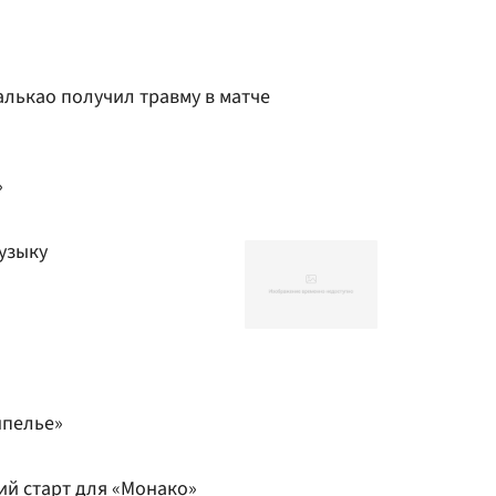
ькао получил травму в матче
»
узыку
нпелье»
ий старт для «Монако»