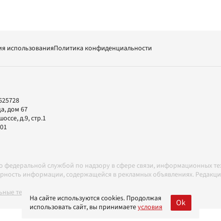
ия использования
Политика конфиденциальности
625728
а, дом 67
ссе, д.9, стр.1
-01
но федеральной службой по надзору в сфере связи, информационных т
товерность информации, содержащейся в рекламных объявлениях. Редак
ные технологии в соответствии с Правилами
На сайте используются cookies. Продолжая
Ok
использовать сайт, вы принимаете
условия