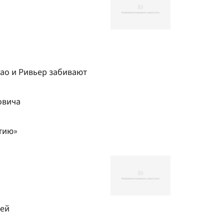
као и Ривьер забивают
овича
тию»
ией