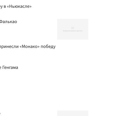
у в «Ньюкасле»
 Фалькао
принесли «Монако» победу
е Генгама
о