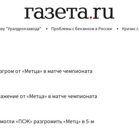
аву "Уралдронзавода"
Проблемы с бензином в России
Кризис с
згром от «Метца» в матче чемпионата
ажение от «Метца» в матче чемпионата
могли «ПСЖ» разгромить «Метц» в 5-м