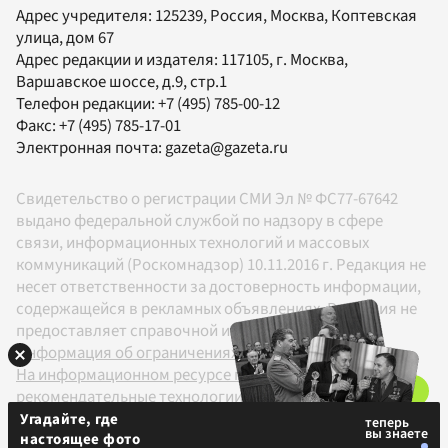
Адрес учредителя: 125239, Россия, Москва, Коптевская
улица, дом 67
Адрес редакции и издателя:
117105
, г.
Москва
,
Варшавское шоссе, д.9, стр.1
Телефон редакции:
+7 (495) 785-00-12
Факс:
+7 (495) 785-17-01
Электронная почта:
gazeta@gazeta.ru
Свидетельство о регистрации СМИ Эл № ФС77-67642
выдано федеральной службой по надзору в сфере
связи, информационных технологий и массовых
коммуникаций (Роскомнадзор) 10.11.2016 г. Редакция не
несет ответственности за достоверность информации,
содержащейся в рекламных объявлениях. Редакция не
предоставляет справочной информации.
Информация об ограничениях
На информационном ресурсе применяются
рекомендательные технологии в соответствии с
Правилами
Угадайте, где
настоящее фото
18+