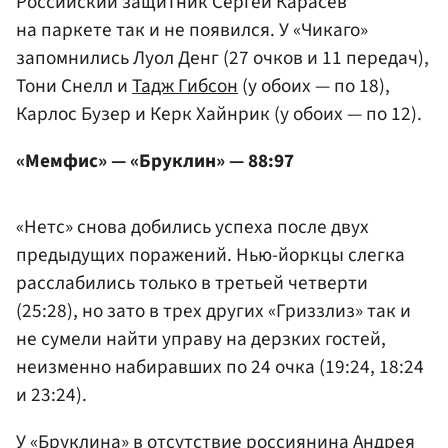
Российский защитник Сергей Карасев
на паркете так и не появился. У «Чикаго»
запомнились Луол Денг (27 очков и 11 передач),
Тони Снелл и
Тадж Гибсон
(у обоих — по 18),
Карлос Бузер и Керк Хайнрик (у обоих — по 12).
«Мемфис» — «Бруклин» — 88:97
«Нетс» снова добились успеха после двух
предыдущих поражений. Нью-йоркцы слегка
расслабились только в третьей четверти
(25:28), но зато в трех других «Гриззлиз» так и
не сумели найти управу на дерзких гостей,
неизменно набиравших по 24 очка (19:24, 18:24
и 23:24).
У «Бруклина» в отсутствие россиянина
Андрея