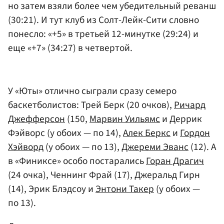
но затем взяли более чем убедительный реванш
(30:21). И тут клуб из Солт-Лейк-Сити словно
понесло: «+5» в третьей 12-минутке (29:24) и
еще «+7» (34:27) в четвертой.
У «Юты» отлично сыграли сразу семеро
баскетболистов: Трей Берк (20 очков),
Ричард
Джефферсон
(150,
Марвин Уильямс
и Деррик
Фэйворс (у обоих — по 14),
Алек Беркс
и
Гордон
Хэйворд
(у обоих — по 13),
Джереми Эванс
(12). А
в «Финиксе» особо постарались
Горан Драгич
(24 очка), Ченнинг Фрай (17), Джеральд Гирн
(14), Эрик Блэдсоу и
Энтони Такер
(у обоих —
по 13).