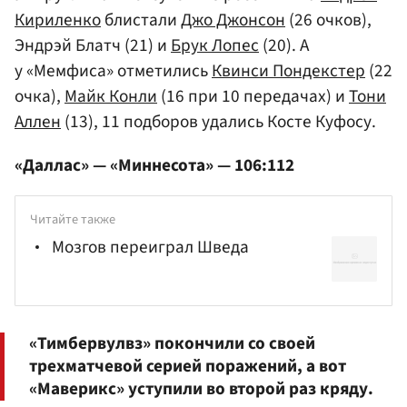
Кириленко
блистали
Джо Джонсон
(26 очков),
Эндрэй Блатч (21) и
Брук Лопес
(20). А
у «Мемфиса» отметились
Квинси Пондекстер
(22
очка),
Майк Конли
(16 при 10 передачах) и
Тони
Аллен
(13), 11 подборов удались Косте Куфосу.
«Даллас» — «Миннесота» — 106:112
Читайте также
Мозгов переиграл Шведа
«Тимбервулвз» покончили со своей
трехматчевой серией поражений, а вот
«Маверикс» уступили во второй раз кряду.