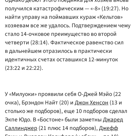
Однако дебют этого поединка для хозяев вновь
получился катастрофическим — «-8» (19:27). Но
найти управу на поймавших кураж «Кельтов»
хозяевам все же удалось. Подтверждением чему
стало 14-очковое преимущество во второй
четверти (28:14). Фактическое равенство сил
в дальнейшем отразилось в практически
идентичных счетах оставшихся 12-минуток
(23:22 и 22:22).
У «Милуоки» проявили себя О-Джей Мэйо (22
очка), Брэндон Найт (20) и
Джон Хенсон
(13 и
столько же подборов), еще 10 подборов сделал
Экпе Юдо. В «Бостоне» были заметны
Джаред
Саллинджер
(21 плюс 14 подборов),
Джефф