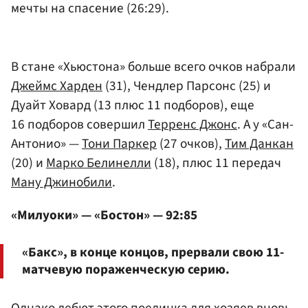
мечты на спасение (26:29).
В стане «Хьюстона» больше всего очков набрали
Джеймс Харден
(31), Чендлер Парсонс (25) и
Дуайт Ховард (13 плюс 11 подборов), еще
16 подборов совершил
Терренс Джонс
. А у «Сан-
Антонио» —
Тони Паркер
(27 очков),
Тим Данкан
(20) и
Марко Белинелли
(18), плюс 11 передач
Ману Джинобили
.
«Милуоки» — «Бостон» — 92:85
«Бакс», в конце концов, прервали свою 11-
матчевую пораженческую серию.