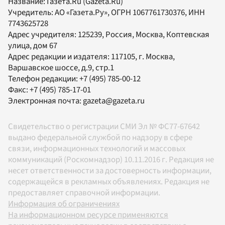
Название:
Газета.Ru
(Gazeta.Ru)
Учредитель:
АО «Газета.Ру»
, ОГРН 1067761730376, ИНН
7743625728
Адрес учредителя: 125239, Россия, Москва, Коптевская
улица, дом 67
Адрес редакции и издателя:
117105
, г.
Москва
,
Варшавское шоссе, д.9, стр.1
Телефон редакции:
+7 (495) 785-00-12
Факс:
+7 (495) 785-17-01
Электронная почта:
gazeta@gazeta.ru
Свидетельство о регистрации СМИ Эл № ФС77-67642
выдано федеральной службой по надзору в сфере
связи, информационных технологий и массовых
коммуникаций (Роскомнадзор) 10.11.2016 г. Редакция не
несет ответственности за достоверность информации,
содержащейся в рекламных объявлениях. Редакция не
предоставляет справочной информации.
Информация об ограничениях
На информационном ресурсе применяются