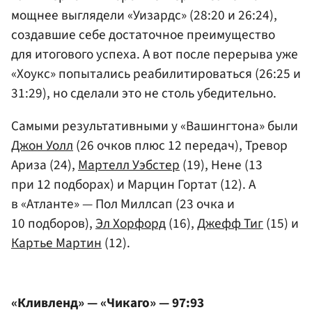
мощнее выглядели «Уизардс» (28:20 и 26:24),
создавшие себе достаточное преимущество
для итогового успеха. А вот после перерыва уже
«Хоукс» попытались реабилитироваться (26:25 и
31:29), но сделали это не столь убедительно.
Самыми результативными у «Вашингтона» были
Джон Уолл
(26 очков плюс 12 передач), Тревор
Ариза (24),
Мартелл Уэбстер
(19), Нене (13
при 12 подборах) и Марцин Гортат (12). А
в «Атланте» — Пол Миллсап (23 очка и
10 подборов),
Эл Хорфорд
(16),
Джефф Тиг
(15) и
Картье Мартин
(12).
«Кливленд» — «Чикаго» — 97:93