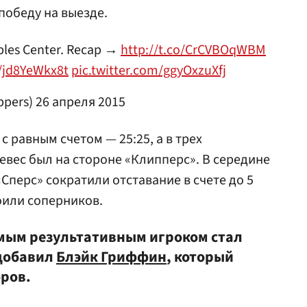
победу на выезде.
aples Center. Recap →
http://t.co/CrCVBOqWBM
o/jd8YeWkx8t
pic.twitter.com/ggyOxzuXfj
ppers)
26 апреля 2015
с равным счетом — 25:25, а в трех
вес был на стороне «Клипперс». В середине
Сперс» сократили отставание в счете до 5
оили соперников.
амым результативным игроком стал
 добавил
Блэйк Гриффин
, который
оров.