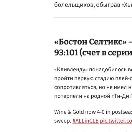
болельщиков, обыграв «Хь
«Бостон Селтикс» 
93:101 (счет в серии
«Кливленду» понадобилось вс
пройти первую стадию плей-о
сопротивляться, но не имел 
потерпели на родной «Ти-Ди 
Wine & Gold now 4-0 in postse
sweep.
#ALLinCLE
pic.twitter