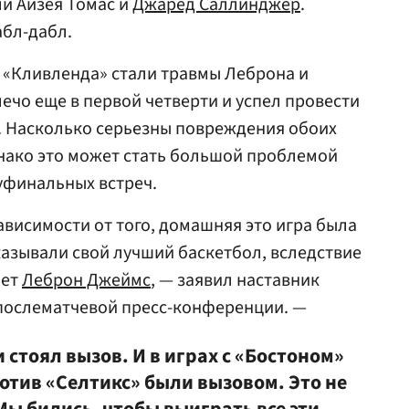
ли Айзея Томас и
Джаред Саллинджер
.
бл-дабл.
 «Кливленда» стали травмы Леброна и
лечо еще в первой четверти и успел провести
т. Насколько серьезны повреждения обоих
днако это может стать большой проблемой
уфинальных встреч.
зависимости от того, домашняя это игра была
казывали свой лучший баскетбол, вследствие
ает
Леброн Джеймс
, — заявил наставник
послематчевой пресс-конференции. —
 стоял вызов. И в играх с «Бостоном»
ротив «Селтикс» были вызовом. Это не