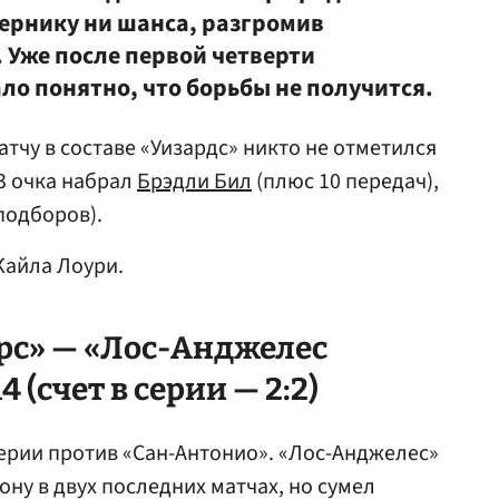
пернику ни шанса, разгромив
. Уже после первой четверти
ло понятно, что борьбы не получится.
атчу в составе «Уизардс» никто не отметился
3 очка набрал
Брэдли Бил
(плюс 10 передач),
подборов).
 Кайла Лоури.
рс» — «Лос-Анджелес
 (счет в серии — 2:2)
серии против «Сан-Антонио». «Лос-Анджелес»
ну в двух последних матчах, но сумел