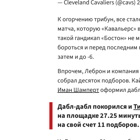
— Cleveland Cavaliers (@cavs)
2
К огорчению трибун, все ста
матча, которую «Кавальерс» 
такой гандикап «Бостон» не 
бороться и перед последним 
затем и до -6.
Впрочем, Леброн и компания 
собрал десяток подборов. Ка
Иман Шамперт
оформил дабл-
Дабл-дабл покорился и
Т
на площадке 27.25 минуты
на свой счет 11 подборов.