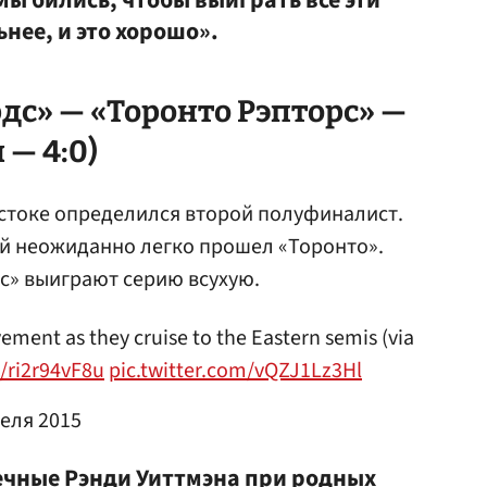
Мы бились, чтобы выиграть все эти
ьнее, и это хорошо».
дс» — «Торонто Рэпторс» —
 — 4:0)
стоке определился второй полуфиналист.
ый неожиданно легко прошел «Торонто».
дс» выиграют серию всухую.
vement as they cruise to the Eastern semis (via
o/ri2r94vF8u
pic.twitter.com/vQZJ1Lz3Hl
реля 2015
ечные Рэнди Уиттмэна при родных