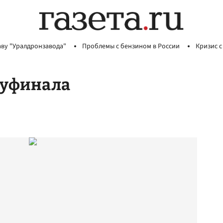
аву "Уралдронзавода"
Проблемы с бензином в России
Кризис с
луфинала