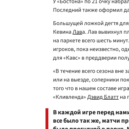
У «Бостона» по 21 очку набра
Последний также оформил да
Большущей ложкой дегтя для
Кевина
Лав
а. Лав вывихнул п
на паркете всего шесть мину
игроков, пока неизвестно, о
для «Кавс» в преддверии пол
«В течение всего сезона вне 
или на выезде, соперники по
того что в нашем составе игр
«Кливленда»
Дэвид Блатт
на 
В каждой игре перед нами
все было так же, матчи п