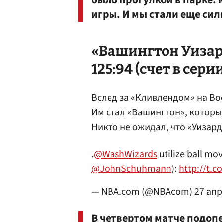
было прогулкой в парке. 
игры. И мы стали еще сил
«Вашингтон Уизар
125:94 (счет в серии
Вслед за «Кливлендом» на Во
Им стал «Вашингтон», котор
Никто не ожидал, что «Уизар
.
@WashWizards
utilize ball mo
@JohnSchuhmann
):
http://t.c
— NBA.com (@NBAcom)
27 ап
В четвертом матче подоп