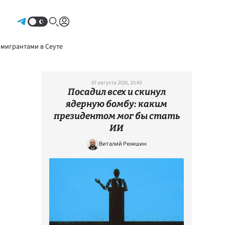
Авторизоваться
 мигрантами в Сеуте
07 августа 2026, 10:43
Посадил всех и скинул
ядерную бомбу: каким
президентом мог бы стать
ИИ
Виталий Рюмшин