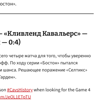
юстон».
— «Кливленд Кавальерс» —
 — 0:4)
его четыре матча для того, чтобы уверенно
фф. По ходу серии «Бостон» пытался
ни шанса. Решающее поражение «Селтикс»
Гарден».
ason
#CavsHistory
when looking for the Game 4
.com/JeOL1ETpTU