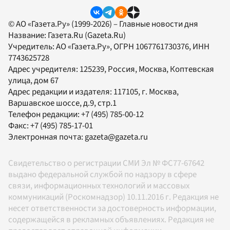
© АО «Газета.Ру» (1999-2026) – Главные новости дня
Название:
Газета.Ru
(Gazeta.Ru)
Учредитель:
АО «Газета.Ру»
, ОГРН 1067761730376, ИНН
7743625728
Адрес учредителя: 125239, Россия, Москва, Коптевская
улица, дом 67
Адрес редакции и издателя:
117105
, г.
Москва
,
Варшавское шоссе, д.9, стр.1
Телефон редакции:
+7 (495) 785-00-12
Факс:
+7 (495) 785-17-01
Электронная почта:
gazeta@gazeta.ru
Свидетельство о регистрации СМИ Эл № ФС77-67642
выдано федеральной службой по надзору в сфере
связи, информационных технологий и массовых
коммуникаций (Роскомнадзор) 10.11.2016 г. Редакция не
несет ответственности за достоверность информации,
содержащейся в рекламных объявлениях. Редакция не