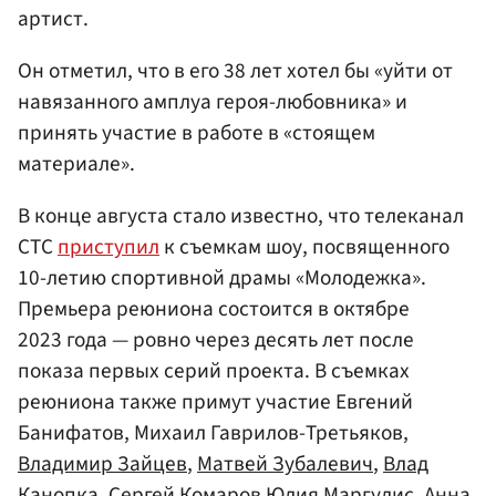
артист.
Он отметил, что в его 38 лет хотел бы «уйти от
навязанного амплуа героя-любовника» и
принять участие в работе в «стоящем
материале».
В конце августа стало известно, что телеканал
СТС
приступил
к съемкам шоу, посвященного
10-летию спортивной драмы «Молодежка».
Премьера реюниона состоится в октябре
2023 года — ровно через десять лет после
показа первых серий проекта. В съемках
реюниона также примут участие Евгений
Банифатов, Михаил Гаврилов-Третьяков,
Владимир Зайцев
,
Матвей Зубалевич
,
Влад
Канопка
,
Сергей Комаров
Юлия Маргулис
,
Анна