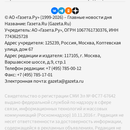
© АО «Газета.Ру» (1999-2026) – Главные новости дня
Название:
Газета.Ru
(Gazeta.Ru)
Учредитель:
АО «Газета.Ру»
, ОГРН 1067761730376, ИНН
7743625728
Адрес учредителя: 125239, Россия, Москва, Коптевская
улица, дом 67
Адрес редакции и издателя:
117105
, г.
Москва
,
Варшавское шоссе, д.9, стр.1
Телефон редакции:
+7 (495) 785-00-12
Факс:
+7 (495) 785-17-01
Электронная почта:
gazeta@gazeta.ru
Свидетельство о регистрации СМИ Эл № ФС77-67642
выдано федеральной службой по надзору в сфере
связи, информационных технологий и массовых
коммуникаций (Роскомнадзор) 10.11.2016 г. Редакция не
несет ответственности за достоверность информации,
содержащейся в рекламных объявлениях. Редакция не