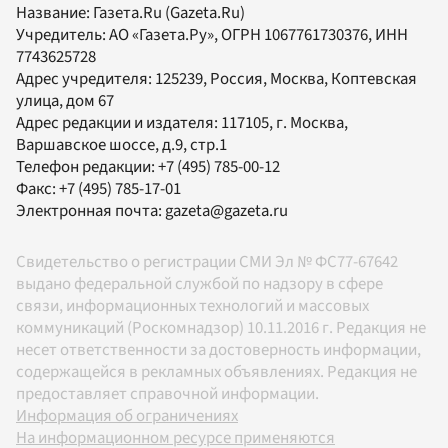
Название:
Газета.Ru
(Gazeta.Ru)
Учредитель:
АО «Газета.Ру»
, ОГРН 1067761730376, ИНН
7743625728
Адрес учредителя: 125239, Россия, Москва, Коптевская
улица, дом 67
Адрес редакции и издателя:
117105
, г.
Москва
,
Варшавское шоссе, д.9, стр.1
Телефон редакции:
+7 (495) 785-00-12
Факс:
+7 (495) 785-17-01
Электронная почта:
gazeta@gazeta.ru
Свидетельство о регистрации СМИ Эл № ФС77-67642
выдано федеральной службой по надзору в сфере
связи, информационных технологий и массовых
коммуникаций (Роскомнадзор) 10.11.2016 г. Редакция не
несет ответственности за достоверность информации,
содержащейся в рекламных объявлениях. Редакция не
предоставляет справочной информации.
Информация об ограничениях
На информационном ресурсе применяются