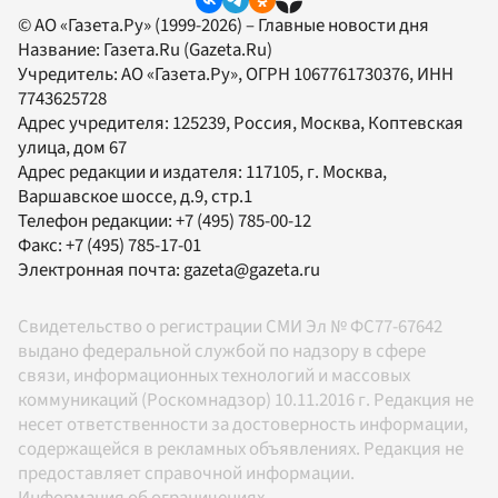
© АО «Газета.Ру» (1999-2026) – Главные новости дня
Название:
Газета.Ru
(Gazeta.Ru)
Учредитель:
АО «Газета.Ру»
, ОГРН 1067761730376, ИНН
7743625728
Адрес учредителя: 125239, Россия, Москва, Коптевская
улица, дом 67
Адрес редакции и издателя:
117105
, г.
Москва
,
Варшавское шоссе, д.9, стр.1
Телефон редакции:
+7 (495) 785-00-12
Факс:
+7 (495) 785-17-01
Электронная почта:
gazeta@gazeta.ru
Свидетельство о регистрации СМИ Эл № ФС77-67642
выдано федеральной службой по надзору в сфере
связи, информационных технологий и массовых
коммуникаций (Роскомнадзор) 10.11.2016 г. Редакция не
несет ответственности за достоверность информации,
содержащейся в рекламных объявлениях. Редакция не
предоставляет справочной информации.