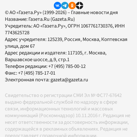
© АО «Газета.Ру» (1999-2026) – Главные новости дня
Название:
Газета.Ru
(Gazeta.Ru)
Учредитель:
АО «Газета.Ру»
, ОГРН 1067761730376, ИНН
7743625728
Адрес учредителя: 125239, Россия, Москва, Коптевская
улица, дом 67
Адрес редакции и издателя:
117105
, г.
Москва
,
Варшавское шоссе, д.9, стр.1
Телефон редакции:
+7 (495) 785-00-12
Факс:
+7 (495) 785-17-01
Электронная почта:
gazeta@gazeta.ru
Свидетельство о регистрации СМИ Эл № ФС77-67642
выдано федеральной службой по надзору в сфере
связи, информационных технологий и массовых
коммуникаций (Роскомнадзор) 10.11.2016 г. Редакция не
несет ответственности за достоверность информации,
содержащейся в рекламных объявлениях. Редакция не
предоставляет справочной информации.