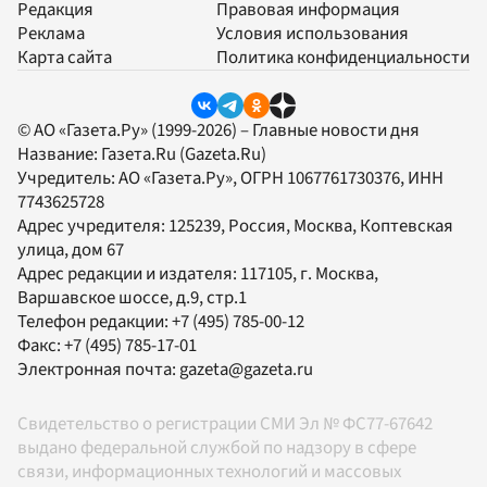
Редакция
Правовая информация
Реклама
Условия использования
Карта сайта
Политика конфиденциальности
© АО «Газета.Ру» (1999-2026) – Главные новости дня
Название:
Газета.Ru
(Gazeta.Ru)
Учредитель:
АО «Газета.Ру»
, ОГРН 1067761730376, ИНН
7743625728
Адрес учредителя: 125239, Россия, Москва, Коптевская
улица, дом 67
Адрес редакции и издателя:
117105
, г.
Москва
,
Варшавское шоссе, д.9, стр.1
Телефон редакции:
+7 (495) 785-00-12
Факс:
+7 (495) 785-17-01
Электронная почта:
gazeta@gazeta.ru
Свидетельство о регистрации СМИ Эл № ФС77-67642
выдано федеральной службой по надзору в сфере
связи, информационных технологий и массовых