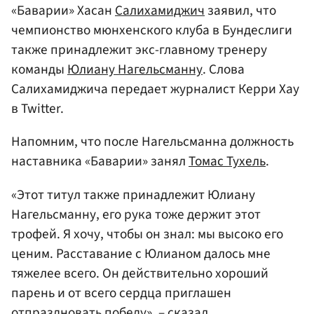
«Баварии» Хасан
Салихамиджич
заявил, что
чемпионство мюнхенского клуба в Бундеслиги
также принадлежит экс-главному тренеру
команды
Юлиану Нагельсманну
. Слова
Салихамиджича передает журналист Керри Хау
в Twitter.
Напомним, что после Нагельсманна должность
наставника «Баварии» занял
Томас Тухель
.
«Этот титул также принадлежит Юлиану
Нагельсманну, его рука тоже держит этот
трофей. Я хочу, чтобы он знал: мы высоко его
ценим. Расставание с Юлианом далось мне
тяжелее всего. Он действительно хороший
парень и от всего сердца приглашен
отпраздновать победу», – сказал