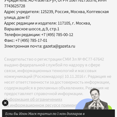
Учредитель:
АО «Газета.Ру»
, ОГРН 1067761730376, ИНН
7743625728
Адрес учредителя: 125239, Россия, Москва, Коптевская
улица, дом 67
Адрес редакции и издателя:
117105
, г.
Москва
,
Варшавское шоссе, д.9, стр.1
Телефон редакции:
+7 (495) 785-00-12
Факс:
+7 (495) 785-17-01
Электронная почта:
gazeta@gazeta.ru
Свидетельство о регистрации СМИ Эл № ФС77-67642
выдано федеральной службой по надзору в сфере
связи, информационных технологий и массовых
коммуникаций (Роскомнадзор) 10.11.2016 г. Редакция не
несет ответственности за достоверность информации,
содержащейся в рекламных объявлениях. Редакция не
предоставляет справочной информации.
Информация об ограничениях
На информационном ресурсе применяются
рекомендательные технологии в соответствии с
Если бы Илон Маск тратил по 1 млн долларов в
Правилами