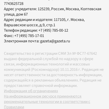
7743625728
Адрес учредителя: 125239, Россия, Москва, Коптевская
улица, дом 67
Адрес редакции и издателя:
117105
, г.
Москва
,
Варшавское шоссе, д.9, стр.1
Телефон редакции:
+7 (495) 785-00-12
Факс:
+7 (495) 785-17-01
Электронная почта:
gazeta@gazeta.ru
Свидетельство о регистрации СМИ Эл № ФС77-67642
выдано федеральной службой по надзору в сфере
связи, информационных технологий и массовых
коммуникаций (Роскомнадзор) 10.11.2016 г. Редакция не
несет ответственности за достоверность информации,
содержащейся в рекламных объявлениях. Редакция не
предоставляет справочной информации.
Информация об ограничениях
На информационном ресурсе применяются
рекомендательные технологии в соответствии с
Правилами