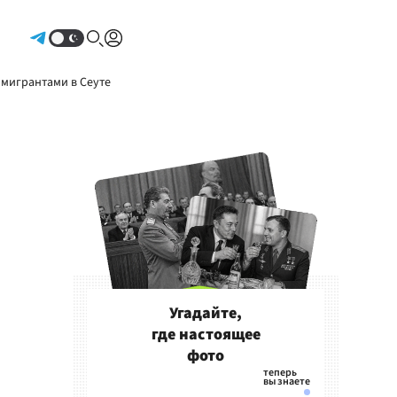
Авторизоваться
 мигрантами в Сеуте
Угадайте,
где настоящее
фото