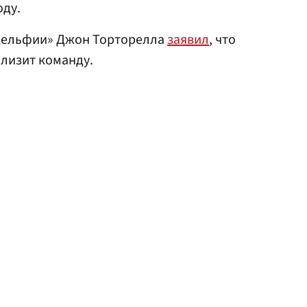
оду.
адельфии» Джон Торторелла
заявил
, что
лизит команду.