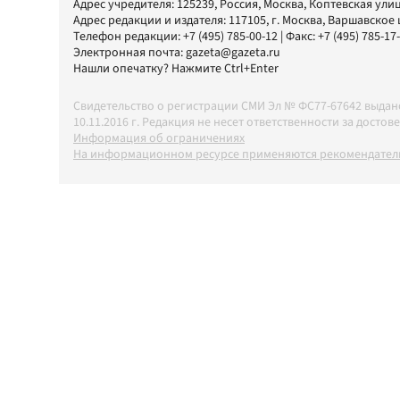
Адрес учредителя: 125239, Россия, Москва, Коптевская улиц
Адрес редакции и издателя:
117105
, г.
Москва
,
Варшавское шо
Телефон редакции:
+7 (495) 785-00-12
| Факс:
+7 (495) 785-17
Электронная почта:
gazeta@gazeta.ru
Нашли опечатку? Нажмите Ctrl+Enter
Свидетельство о регистрации СМИ Эл № ФС77-67642 выда
10.11.2016 г. Редакция не несет ответственности за дос
Информация об ограничениях
На информационном ресурсе применяются рекомендатель