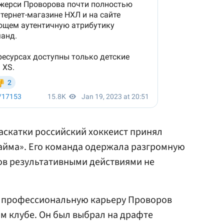
аскатки российский хоккеист принял
хайма». Его команда одержала разгромную
ров результативными действиями не
ою профессиональную карьеру Проворов
ом клубе. Он был выбрал на драфте