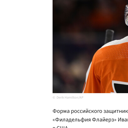
Derik Hamilton/AP
Форма российского защитник
«Филадельфия Флайерз» Ив