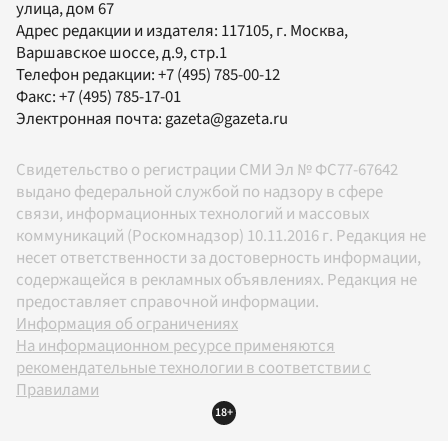
улица, дом 67
Адрес редакции и издателя:
117105
, г.
Москва
,
Варшавское шоссе, д.9, стр.1
Телефон редакции:
+7 (495) 785-00-12
Факс:
+7 (495) 785-17-01
Электронная почта:
gazeta@gazeta.ru
Свидетельство о регистрации СМИ Эл № ФС77-67642
выдано федеральной службой по надзору в сфере
связи, информационных технологий и массовых
коммуникаций (Роскомнадзор) 10.11.2016 г. Редакция не
несет ответственности за достоверность информации,
содержащейся в рекламных объявлениях. Редакция не
предоставляет справочной информации.
Информация об ограничениях
На информационном ресурсе применяются
рекомендательные технологии в соответствии с
Правилами
18+