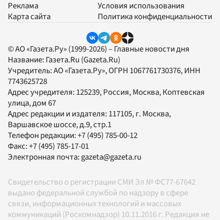
Реклама
Условия использования
Карта сайта
Политика конфиденциальности
© АО «Газета.Ру» (1999-2026) – Главные новости дня
Название:
Газета.Ru
(Gazeta.Ru)
Учредитель:
АО «Газета.Ру»
, ОГРН 1067761730376, ИНН
7743625728
Адрес учредителя: 125239, Россия, Москва, Коптевская
улица, дом 67
Адрес редакции и издателя:
117105
, г.
Москва
,
Варшавское шоссе, д.9, стр.1
Телефон редакции:
+7 (495) 785-00-12
Факс:
+7 (495) 785-17-01
Электронная почта:
gazeta@gazeta.ru
Свидетельство о регистрации СМИ Эл № ФС77-67642
выдано федеральной службой по надзору в сфере
связи, информационных технологий и массовых
коммуникаций (Роскомнадзор) 10.11.2016 г. Редакция не