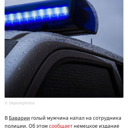
Depositphotos
В
Баварии
голый мужчина напал на сотрудника
полиции. Об этом
сообщает
немецкое издание