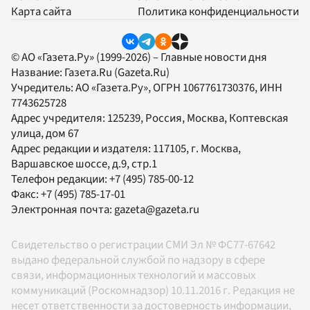
Карта сайта
Политика конфиденциальности
© АО «Газета.Ру» (1999-2026) – Главные новости дня
Название:
Газета.Ru
(Gazeta.Ru)
Учредитель:
АО «Газета.Ру»
, ОГРН 1067761730376, ИНН
7743625728
Адрес учредителя: 125239, Россия, Москва, Коптевская
улица, дом 67
Адрес редакции и издателя:
117105
, г.
Москва
,
Варшавское шоссе, д.9, стр.1
Телефон редакции:
+7 (495) 785-00-12
Факс:
+7 (495) 785-17-01
Электронная почта:
gazeta@gazeta.ru
Свидетельство о регистрации СМИ Эл № ФС77-67642
выдано федеральной службой по надзору в сфере
связи, информационных технологий и массовых
коммуникаций (Роскомнадзор) 10.11.2016 г. Редакция не
несет ответственности за достоверность информации,