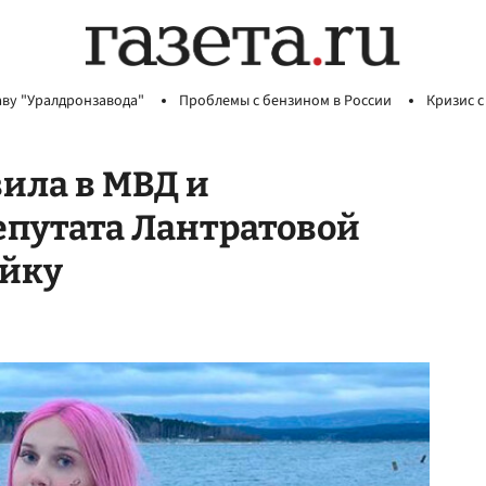
аву "Уралдронзавода"
Проблемы с бензином в России
Кризис с
ила в МВД и
епутата Лантратовой
ейку