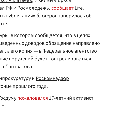
ксим Матвеев
) и Хилми Форкса
ел РФ
и
Росмолодежь
,
сообщает
Life.
 в публикациях блогеров говорилось об
ате.
ры, в котором сообщается, что в целях
риведенных доводов обращение направлено
л, а его копия — в Федеральное агентство
ние поручений будет контролироваться
ла Лантратова.
енпрокуратуру и
Роскомнадзор
конце прошлого года.
Госдуму
пожаловался
17-летний активист
 Н.