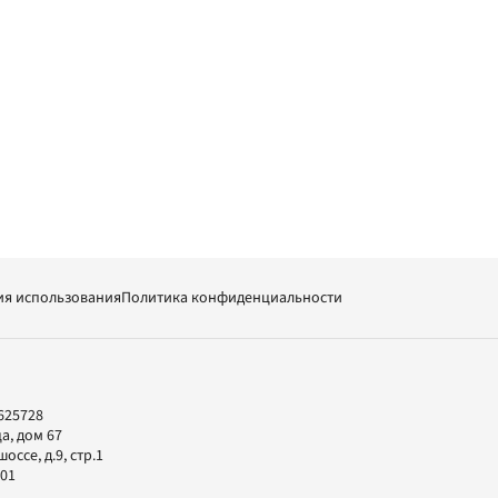
ия использования
Политика конфиденциальности
625728
а, дом 67
ссе, д.9, стр.1
-01