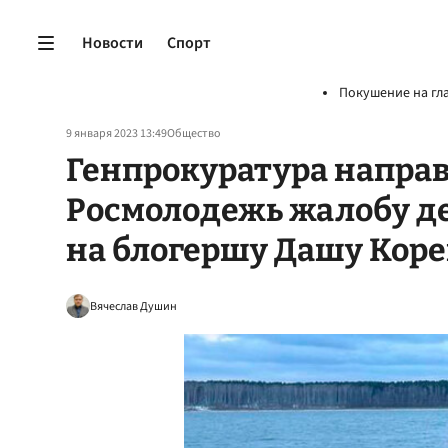
Новости
Спорт
Покушение на гл
9 января 2023 13:49
Общество
Генпрокуратура направ
Росмолодежь жалобу д
на блогершу Дашу Кор
Вячеслав Душин