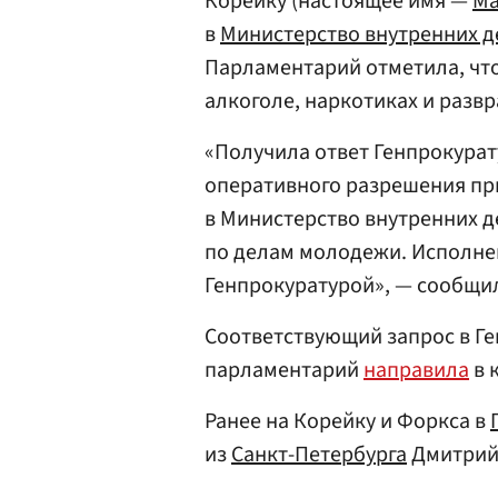
Корейку (настоящее имя —
Ма
в
Министерство внутренних д
Парламентарий отметила, что
алкоголе, наркотиках и развр
«Получила ответ Генпрокурату
оперативного разрешения п
в Министерство внутренних де
по делам молодежи. Исполне
Генпрокуратурой», — сообщи
Соответствующий запрос в Г
парламентарий
направила
в 
Ранее на Корейку и Форкса в
из
Санкт-Петербурга
Дмитрий