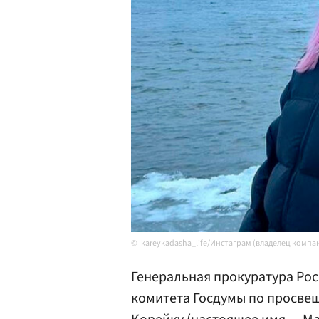
kareykadasha_life/Инстаграм (владелец компа
Генеральная прокуратура Рос
комитета Госдумы по просв