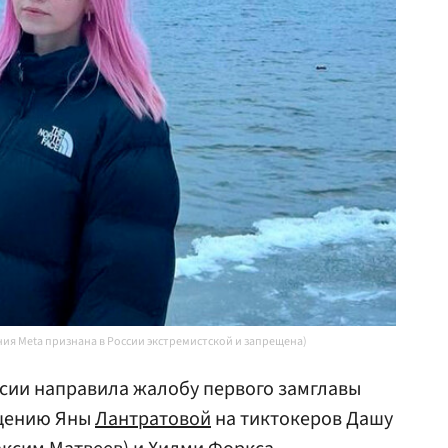
ния Meta признана в России экстремистской и запрещена)
сии направила жалобу первого замглавы
ещению Яны
Лантратовой
на тиктокеров Дашу