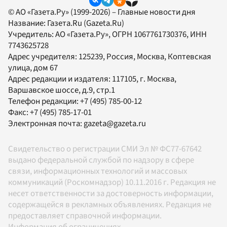
© АО «Газета.Ру» (1999-2026) – Главные новости дня
Название:
Газета.Ru
(Gazeta.Ru)
Учредитель:
АО «Газета.Ру»
, ОГРН 1067761730376, ИНН
7743625728
Адрес учредителя: 125239, Россия, Москва, Коптевская
улица, дом 67
Адрес редакции и издателя:
117105
, г.
Москва
,
Варшавское шоссе, д.9, стр.1
Телефон редакции:
+7 (495) 785-00-12
Факс:
+7 (495) 785-17-01
Электронная почта:
gazeta@gazeta.ru
Свидетельство о регистрации СМИ Эл № ФС77-67642
выдано федеральной службой по надзору в сфере
связи, информационных технологий и массовых
коммуникаций (Роскомнадзор) 10.11.2016 г. Редакция не
несет ответственности за достоверность информации,
содержащейся в рекламных объявлениях. Редакция не
предоставляет справочной информации.