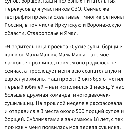
супов, борщей, каш и полезных питательных
перекусов для участников СВО. Сейчас же
география проекта охватывает многие регионы
России, в том числе Иркутскую и Воронежскую
области,
Ставрополье
и Ямал.
«Я родительница проекта «Сухие супы, борщи и
каши от МамыМаши». МамаМаша – это мое
ласковое прозвище, причем оно родилось не
сейчас, а преследует меня всю сознательную и
взрослую жизнь. Наш проект 2 октября отметил
первый юбилей – нам исполнился 1 месяц. У нас
большая дружная команда, много девочек-
сушильщиц. На прошлой неделе я расфасовала
и отправила в 3 места около 500 порций супов и
борщей. Сублиматами я занимаюсь 18 лет, с тех
пор как у меня появилась моя первая сушилка.