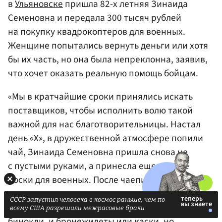
в
Ульяновске
пришла 82-х летняя Зинаида
Семеновна и передала 300 тысяч рублей
на покупку квадрокоптеров для военных.
Женщине попытались вернуть деньги или хотя
бы их часть, но она была непреклонна, заявив,
что хочет оказать реальную помощь бойцам.
«Мы в кратчайшие сроки принялись искать
поставщиков, чтобы исполнить волю такой
важной для нас благотворительницы. Настал
день «X», в дружественной атмосфере попили
чай, Зинаида Семеновна пришла снова не
с пустыми руками, а принесла еще теплые
носки для военных. После чаепития мы
показали квадрокоптеры и спросили почему
СССР запустил человека в космос раньше, чем по
именно их, ответ был прост: «Желание было и
всему США разрешили межрасовые браки
бинокли, и бронежилеты или каски, но