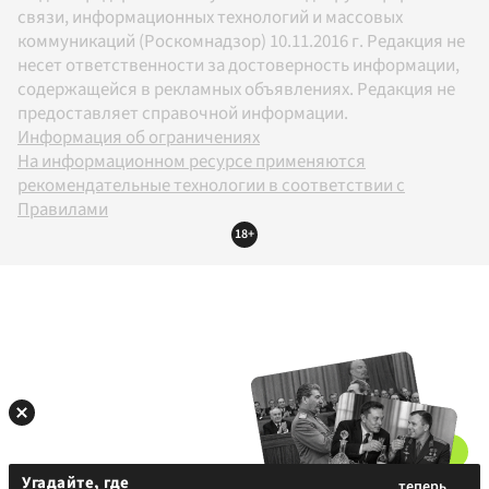
связи, информационных технологий и массовых
коммуникаций (Роскомнадзор) 10.11.2016 г. Редакция не
несет ответственности за достоверность информации,
содержащейся в рекламных объявлениях. Редакция не
предоставляет справочной информации.
Информация об ограничениях
На информационном ресурсе применяются
рекомендательные технологии в соответствии с
Правилами
18+
Угадайте, где