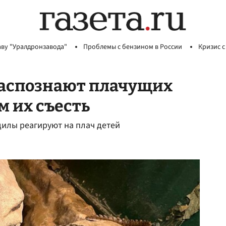
аву "Уралдронзавода"
Проблемы с бензином в России
Кризис с
аспознают плачущих
м их съесть
дилы реагируют на плач детей