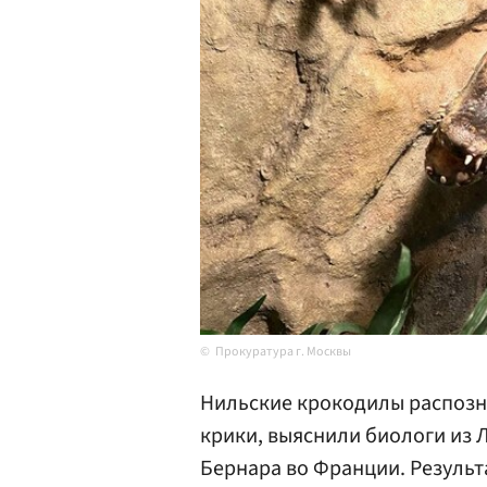
Прокуратура г. Москвы
Нильские крокодилы распозн
крики, выяснили биологи из 
Бернара во Франции. Резуль