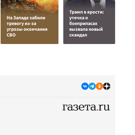
Трамп в ярости:
На Западе забили
утечка о
тревогу из-за
боеприпасах
З
угрозы окончания
вызвала новый
в
СВО
скандал
а