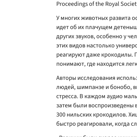
Proceedings of the Royal Society
У многих животных развита о
идет об их плачущем детеныш
других звуков, особенно у че
этих видов настолько универс
реагируют даже крокодилы. П
понимают, где находится лег
Авторы исследования исполь
людей, шимпанзе и бонобо, 
стресса. В каждом аудио мал
затем были воспроизведены в
300 нильских крокодилов. Хи
быстро реагировали, когда с