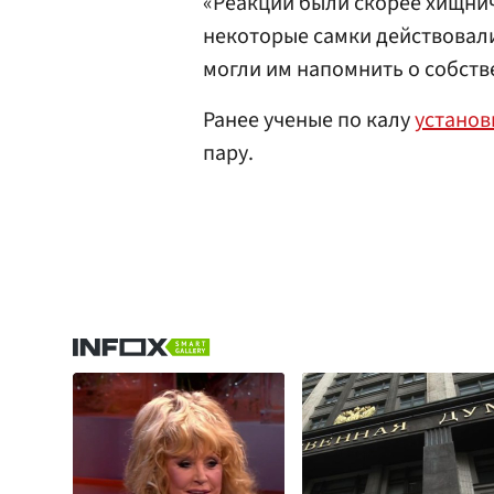
«Реакции были скорее хищнич
некоторые самки действовали
могли им напомнить о собств
Ранее ученые по калу
установ
пару.