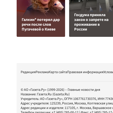
Госдума приняла
Галкин* потерял дар
закон о запрете на
речи после слов
проживание в
Пугачевой о Киеве
России
Редакция
Реклама
Карта сайта
Правовая информация
Услов
© АО «Газета.Ру» (1999-2026) – Главные новости дня
Название:
Газета.Ru
(Gazeta.Ru)
Учредитель:
АО «Газета.Ру»
, ОГРН 1067761730376, ИНН 7743
Адрес учредителя: 125239, Россия, Москва, Коптевская улиц
Адрес редакции и издателя:
117105
, г.
Москва
,
Варшавское шо
Телефон редакции:
+7 (495) 785-00-12
| Факс:
+7 (495) 785-17