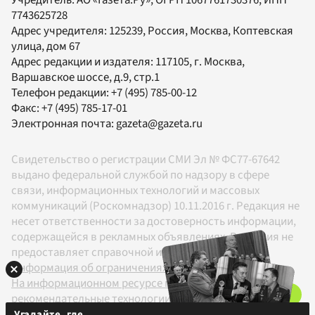
7743625728
Адрес учредителя: 125239, Россия, Москва, Коптевская
улица, дом 67
Адрес редакции и издателя:
117105
, г.
Москва
,
Варшавское шоссе, д.9, стр.1
Телефон редакции:
+7 (495) 785-00-12
Факс:
+7 (495) 785-17-01
Электронная почта:
gazeta@gazeta.ru
Свидетельство о регистрации СМИ Эл № ФС77-67642
выдано федеральной службой по надзору в сфере
связи, информационных технологий и массовых
коммуникаций (Роскомнадзор) 10.11.2016 г. Редакция не
несет ответственности за достоверность информации,
содержащейся в рекламных объявлениях. Редакция не
предоставляет справочной информации.
Информация об ограничениях
На информационном ресурсе применяются
рекомендательные технологии в соответствии с
Правилами
Угадайте, где