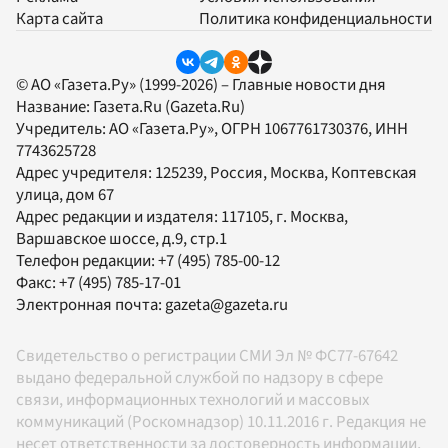
Карта сайта
Политика конфиденциальности
© АО «Газета.Ру» (1999-2026) – Главные новости дня
Название:
Газета.Ru
(Gazeta.Ru)
Учредитель:
АО «Газета.Ру»
, ОГРН 1067761730376, ИНН
7743625728
Адрес учредителя: 125239, Россия, Москва, Коптевская
улица, дом 67
Адрес редакции и издателя:
117105
, г.
Москва
,
Варшавское шоссе, д.9, стр.1
Телефон редакции:
+7 (495) 785-00-12
Факс:
+7 (495) 785-17-01
Электронная почта:
gazeta@gazeta.ru
Свидетельство о регистрации СМИ Эл № ФС77-67642
выдано федеральной службой по надзору в сфере
связи, информационных технологий и массовых
коммуникаций (Роскомнадзор) 10.11.2016 г. Редакция не
несет ответственности за достоверность информации,