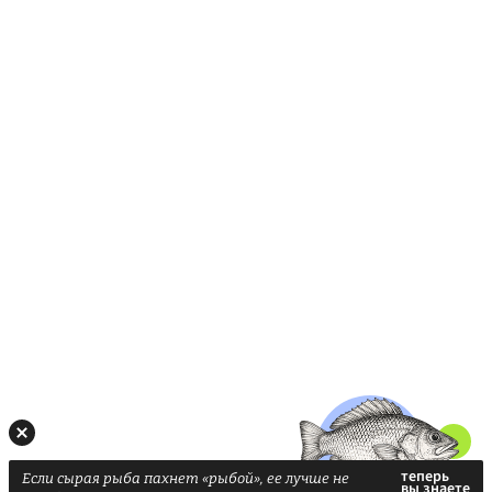
Если сырая рыба пахнет «рыбой», ее лучше не