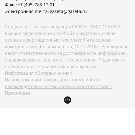
Факс:
+7 (495) 785-17-01
Электронная почта:
gazeta@gazeta.ru
Свидетельство о регистрации СМИ Эл № ФС77-67642
выдано федеральной службой по надзору в сфере
связи, информационных технологий и массовых
коммуникаций (Роскомнадзор) 10.11.2016 г. Редакция не
несет ответственности за достоверность информации,
содержащейся в рекламных объявлениях. Редакция не
предоставляет справочной информации.
Информация об ограничениях
На информационном ресурсе применяются
рекомендательные технологии в соответствии с
Правилами
18+