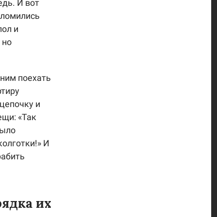
дь. И вот
вломились
пол и
 но
 ним поехать
ртиру
цепочку и
щи: «Так
было
колготки!» И
рабить
рядка их