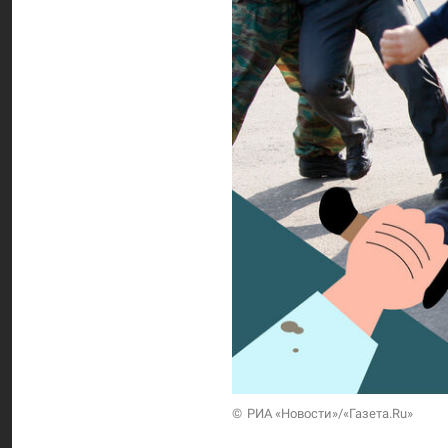
РИА «Новости»/«Газета.Ru»