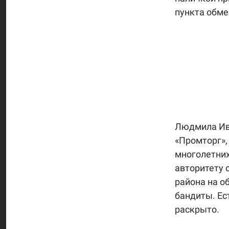
пункта обме
Людмила Ив
«Промторг»,
многолетних
авторитету 
района на об
бандиты. Ес
раскрыто.