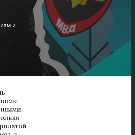
Редакция
Теперь вы знаете
Спецпроекты
Тесты
Цивилизация
Редакция
ризм и
Спецпроекты
Цивилизация
шь
 после
енными
только
арплатой
усы, а