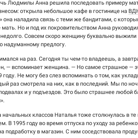
чь Людмилы Анна решила последовать примеру мат
знесом: открыла небольшое кафе в гостинице на
ВД
 она наладила связь с теми же бандитами, с котор
 мать. Но и под их покровительством Анна руководи
недолго. Совсем скоро женщину буквально выжили 
о надуманному предлогу.
имался на раз. Сегодня ты чем-то владеешь, а завтр
н, — вспоминает женщина. — Но самое страшное — 
9 году. Не могу без слез вспоминать о том, как укла
дый раз смотрела на них, как в последний. Мы по но
подвалах и у подъездов. Это было страшнее любой 
».
 начальных классов Наталья тоже столкнулась в те
м. В 1995 году во время отпуска по уходу за ребенк
на подработку в магазин. С ним соседствовала прод