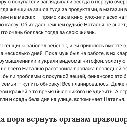
торую покупатели заглядывали всегда в первую очере
гда женщина зашла туда за продуктами, в магазин 
ием и в масках — прямо как в кино, уложили всех на 
ю кассу. Об их дальнейшей судьбе Наталья не знает,
 что очень боялась тогда за свою жизнь.
 у женщины заболел ребенок, и ей пришлось вместе с
на несколько дней. Пока муж был на работе, в их ква
оумышленники и украли видеомагнитофон, золотую 
ше всего Наталью расстроила пропажа последней ве
ды были проблемы с покупкой вещей, финансово это 
 семьи — купить обновку! Все планировалось. Даже 
вой кражей в то время было никого не удивить. А ог
гли и средь бела дня на улице, вспоминает Наталья.
 пора вернуть органам правопо