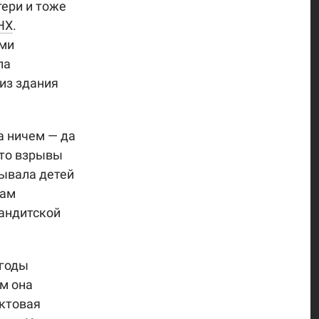
ери и тоже
НХ
.
ыми
ла
из здания
а ничем — да
это взрывы
дывала детей
чам
бандитской
 годы
ом она
уктовая