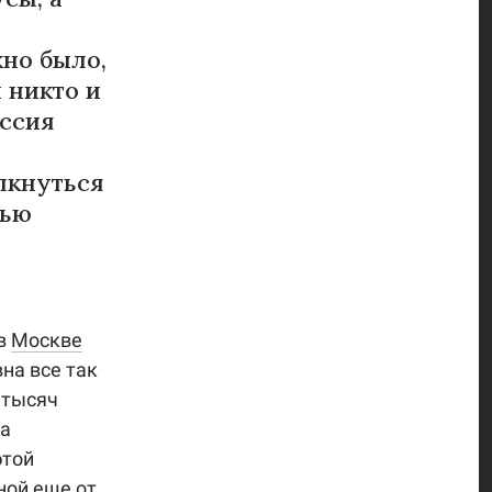
жно было,
 никто и
оссия
лкнуться
тью
 в
Москве
на все так
 тысяч
ла
этой
ной еще от