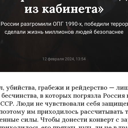
из кабинета»
 России разгромили ОПГ 1990-х, победили терро
сделали жизнь миллионов людей безопаснее
12 февраля 2024, 13:54
л, убийства, грабежи и рейдерство — ли
 бесчинства, в которых погрязла Россия
СССР. Люди не чувствовали себя защищ
 поэтому им приходилось рассчитывать 
венные силы. Чтобы донести конверт с з
приходилось его прятать чуть ли не в тр