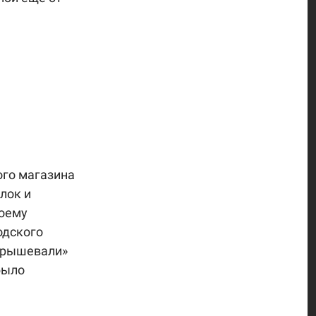
го магазина
лок и
воему
одского
«крышевали»
было