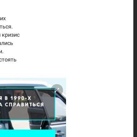
их
ться.
 кризис
ались
и.
стоять