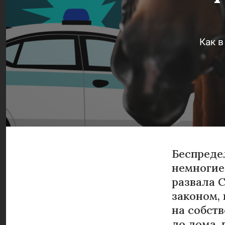
Как в
Беспреде
немногие
развала 
законом,
на собст
до дома, 