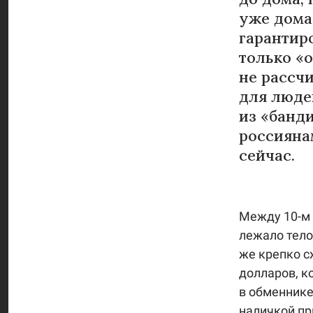
уже дома 
гарантир
только «
не рассчи
для люде
из «банд
россиянам
сейчас.
Между 10-м 
лежало тело
же крепко с
долларов, к
в обменнике
наличкой пр