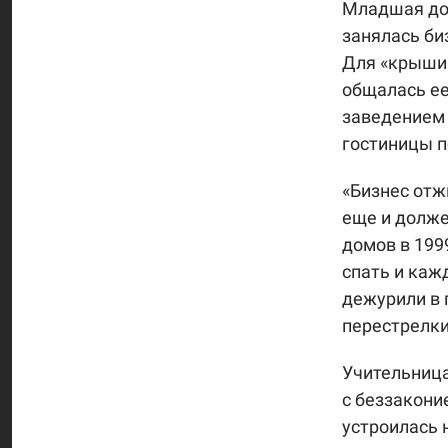
Младшая до
занялась би
Для «крыши»
общалась ее
заведением 
гостиницы п
«Бизнес отж
еще и долже
домов в 199
спать и каж
дежурили в 
перестрелки
Учительница
с беззаконие
устроилась 