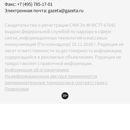
Факс:
+7 (495) 785-17-01
Электронная почта:
gazeta@gazeta.ru
Свидетельство о регистрации СМИ Эл № ФС77-67642
выдано федеральной службой по надзору в сфере
связи, информационных технологий и массовых
коммуникаций (Роскомнадзор) 10.11.2016 г. Редакция не
несет ответственности за достоверность информации,
содержащейся в рекламных объявлениях. Редакция не
предоставляет справочной информации.
Информация об ограничениях
На информационном ресурсе применяются
рекомендательные технологии в соответствии с
Правилами
18+