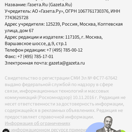
Название:
Газета.Ru
(Gazeta.Ru)
Учредитель:
АО «Газета.Ру»
, ОГРН 1067761730376, ИНН
7743625728
Адрес учредителя: 125239, Россия, Москва, Коптевская
улица, дом 67
Адрес редакции и издателя:
117105
, г.
Москва
,
Варшавское шоссе, д.9, стр.1
Телефон редакции:
+7 (495) 785-00-12
Факс:
+7 (495) 785-17-01
Электронная почта:
gazeta@gazeta.ru
Свидетельство о регистрации СМИ Эл № ФС77-67642
выдано федеральной службой по надзору в сфере
связи, информационных технологий и массовых
коммуникаций (Роскомнадзор) 10.11.2016 г. Редакция не
несет ответственности за достоверность информации,
содержащейся в рекламных объявлениях. Редакция не
предоставляет справочной информации.
Информация об ограничениях
На информационном ресурсе применяются