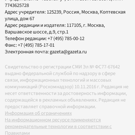
7743625728
Адрес учредителя: 125239, Россия, Москва, Коптевская
улица, дом 67
Адрес редакции и издателя:
117105
, г.
Москва
,
Варшавское шоссе, д.9, стр.1
Телефон редакции:
+7 (495) 785-00-12
Факс:
+7 (495) 785-17-01
Электронная почта:
gazeta@gazeta.ru
Свидетельство о регистрации СМИ Эл № ФС77-67642
выдано федеральной службой по надзору в сфере
связи, информационных технологий и массовых
коммуникаций (Роскомнадзор) 10.11.2016 г. Редакция не
несет ответственности за достоверность информации,
содержащейся в рекламных объявлениях. Редакция не
предоставляет справочной информации.
Информация об ограничениях
На информационном ресурсе применяются
рекомендательные технологии в соответствии с
Правилами