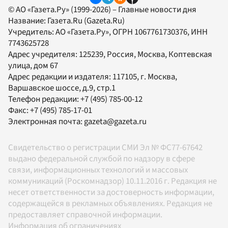
© АО «Газета.Ру» (1999-2026) – Главные новости дня
Название:
Газета.Ru
(Gazeta.Ru)
Учредитель:
АО «Газета.Ру»
, ОГРН 1067761730376, ИНН
7743625728
Адрес учредителя: 125239, Россия, Москва, Коптевская
улица, дом 67
Адрес редакции и издателя:
117105
, г.
Москва
,
Варшавское шоссе, д.9, стр.1
Телефон редакции:
+7 (495) 785-00-12
Факс:
+7 (495) 785-17-01
Электронная почта:
gazeta@gazeta.ru
Свидетельство о регистрации СМИ Эл № ФС77-67642
выдано федеральной службой по надзору в сфере
связи, информационных технологий и массовых
коммуникаций (Роскомнадзор) 10.11.2016 г. Редакция не
несет ответственности за достоверность информации,
содержащейся в рекламных объявлениях. Редакция не
предоставляет справочной информации.
Информация об ограничениях