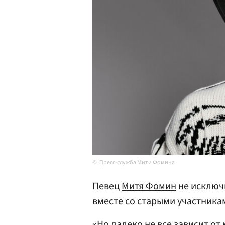
Пресс-служба Мити Фомина
Певец
Митя Фомин
не исключ
вместе со старыми участника
«Но далеко не все зависит от 