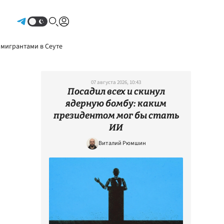
Авторизоваться
 мигрантами в Сеуте
07 августа 2026, 10:43
Посадил всех и скинул
ядерную бомбу: каким
президентом мог бы стать
ИИ
Виталий Рюмшин