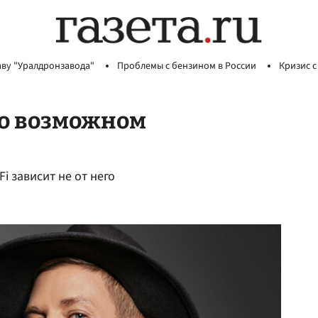
аву "Уралдронзавода"
Проблемы с бензином в России
Кризис с
 о возможном
i зависит не от него