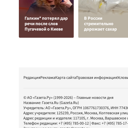
Галкин* потерял дар
В России
речи после слов
стремительно
Пугачевой о Киеве
дорожает сахар
Редакция
Реклама
Карта сайта
Правовая информация
Услов
© АО «Газета.Ру» (1999-2026) – Главные новости дня
Название:
Газета.Ru
(Gazeta.Ru)
Учредитель:
АО «Газета.Ру»
, ОГРН 1067761730376, ИНН 7743
Адрес учредителя: 125239, Россия, Москва, Коптевская улиц
Адрес редакции и издателя:
117105
, г.
Москва
,
Варшавское шо
Телефон редакции:
+7 (495) 785-00-12
| Факс:
+7 (495) 785-17