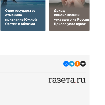
Одно государство
Доход
К
отменило
кинокомпании
Л
признание Южной
уехавшего из России
К
Осетии и Абхазии
Цекало упал вдвое
с