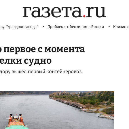
аву "Уралдронзавода"
Проблемы с бензином в России
Кризис с
 первое с момента
елки судно
идору вышел первый контейнеровоз