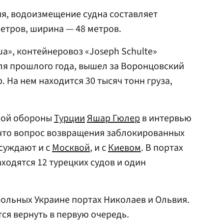
я, водоизмещение судна составляет
метров, ширина — 48 метров.
a», контейнеровоз «Joseph Schulte»
аля прошлого года, вышел за Воронцовский
. На нем находится 30 тысяч тонн груза,
ной обороны
Турции
Яшар Гюлер
в интервью
 что вопрос возвращения заблокированных
суждают и с
Москвой
, и с
Киевом
. В портах
ходятся 12 турецких судов и один
рольных Украине портах Николаев и Ольвия.
ся вернуть в первую очередь.