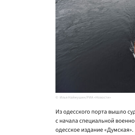
Илья Наймушин/РИА «Новости»
Из одесского порта вышло су
с начала специальной военно
одесское издание «Думская».