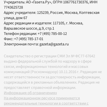
Учредитель:
АО «Газета.Ру»
, ОГРН 1067761730376, ИНН
7743625728
Адрес учредителя: 125239, Россия, Москва, Коптевская
улица, дом 67
Адрес редакции и издателя:
117105
, г.
Москва
,
Варшавское шоссе, д.9, стр.1
Телефон редакции:
+7 (495) 785-00-12
Факс:
+7 (495) 785-17-01
Электронная почта:
gazeta@gazeta.ru
Свидетельство о регистрации СМИ Эл № ФС77-67642
выдано федеральной службой по надзору в сфере
связи, информационных технологий и массовых
коммуникаций (Роскомнадзор) 10.11.2016 г. Редакция не
несет ответственности за достоверность информации,
содержащейся в рекламных объявлениях. Редакция не
предоставляет справочной информации.
Информация об ограничениях
На информационном ресурсе применяются
рекомендательные технологии в соответствии с